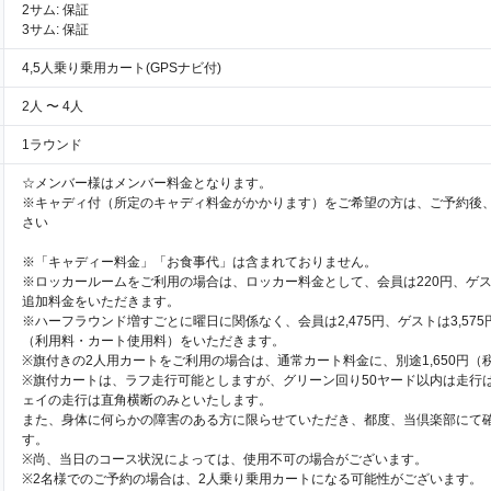
2サム: 保証
3サム: 保証
4,5人乗り乗用カート(GPSナビ付)
2人 〜 4人
1ラウンド
☆メンバー様はメンバー料金となります。
※キャディ付（所定のキャディ料金がかかります）をご希望の方は、ご予約後
さい
※「キャディー料金」「お食事代」は含まれておりません。
※ロッカールームをご利用の場合は、ロッカー料金として、会員は220円、ゲス
追加料金をいただきます。
※ハーフラウンド増すごとに曜日に関係なく、会員は2,475円、ゲストは3,57
（利用料・カート使用料）をいただきます。
※旗付きの2人用カートをご利用の場合は、通常カート料金に、別途1,650円（
※旗付カートは、ラフ走行可能としますが、グリーン回り50ヤード以内は走行
ェイの走行は直角横断のみといたします。
また、身体に何らかの障害のある方に限らせていただき、都度、当倶楽部にて
す。
※尚、当日のコース状況によっては、使用不可の場合がございます。
※2名様でのご予約の場合は、2人乗り乗用カートになる可能性がございます。