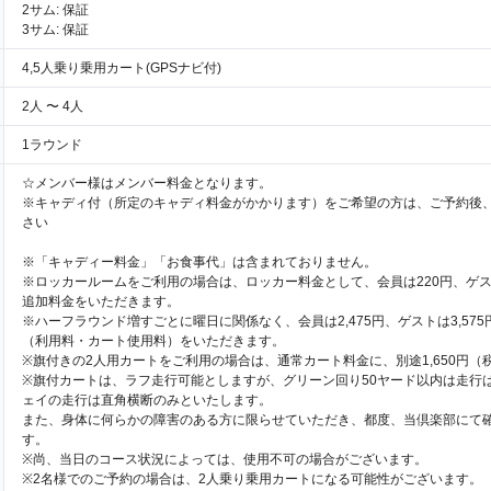
2サム: 保証
3サム: 保証
4,5人乗り乗用カート(GPSナビ付)
2人 〜 4人
1ラウンド
☆メンバー様はメンバー料金となります。
※キャディ付（所定のキャディ料金がかかります）をご希望の方は、ご予約後
さい
※「キャディー料金」「お食事代」は含まれておりません。
※ロッカールームをご利用の場合は、ロッカー料金として、会員は220円、ゲス
追加料金をいただきます。
※ハーフラウンド増すごとに曜日に関係なく、会員は2,475円、ゲストは3,57
（利用料・カート使用料）をいただきます。
※旗付きの2人用カートをご利用の場合は、通常カート料金に、別途1,650円（
※旗付カートは、ラフ走行可能としますが、グリーン回り50ヤード以内は走行
ェイの走行は直角横断のみといたします。
また、身体に何らかの障害のある方に限らせていただき、都度、当倶楽部にて
す。
※尚、当日のコース状況によっては、使用不可の場合がございます。
※2名様でのご予約の場合は、2人乗り乗用カートになる可能性がございます。