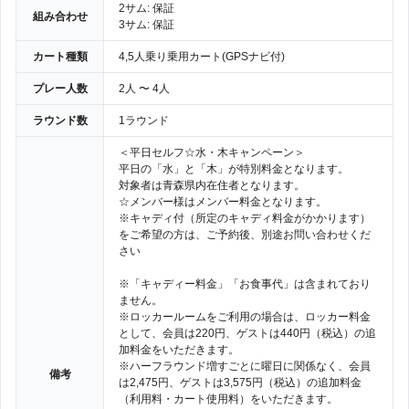
2サム: 保証
組み合わせ
3サム: 保証
カート種類
4,5人乗り乗用カート(GPSナビ付)
プレー人数
2人 〜 4人
ラウンド数
1ラウンド
＜平日セルフ☆水・木キャンペーン＞
平日の「水」と「木」が特別料金となります。
対象者は青森県内在住者となります。
☆メンバー様はメンバー料金となります。
※キャディ付（所定のキャディ料金がかかります）
をご希望の方は、ご予約後、別途お問い合わせくだ
さい
※「キャディー料金」「お食事代」は含まれており
ません。
※ロッカールームをご利用の場合は、ロッカー料金
として、会員は220円、ゲストは440円（税込）の追
加料金をいただきます。
※ハーフラウンド増すごとに曜日に関係なく、会員
備考
は2,475円、ゲストは3,575円（税込）の追加料金
（利用料・カート使用料）をいただきます。