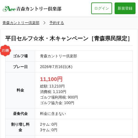
ログイン
新規登録
青森カントリー倶楽部
予約する
平日セルフ☆水・木キャンペーン［青森県民限定］
ゴルフ場
青森カントリー倶楽部
プレー日
2026年7月16日(木)
11,100円
総額: 13,210円
料金
消費税: 1,110円
ゴルフ場利用税: 900円
ゴルフ協力金: 100円
昼食代金
料金に含まない
割り増し料
2サム: 0円
金
3サム: 0円