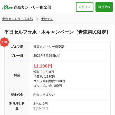
ログイン
新規登録
青森カントリー倶楽部
予約する
平日セルフ☆水・木キャンペーン［青森県民限定］
ゴルフ場
青森カントリー倶楽部
プレー日
2026年7月29日(水)
11,100円
総額: 13,210円
料金
消費税: 1,110円
ゴルフ場利用税: 900円
ゴルフ協力金: 100円
昼食代金
料金に含まない
割り増し料
2サム: 0円
金
3サム: 0円