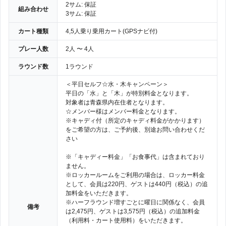
2サム: 保証
組み合わせ
3サム: 保証
カート種類
4,5人乗り乗用カート(GPSナビ付)
プレー人数
2人 〜 4人
ラウンド数
1ラウンド
＜平日セルフ☆水・木キャンペーン＞
平日の「水」と「木」が特別料金となります。
対象者は青森県内在住者となります。
☆メンバー様はメンバー料金となります。
※キャディ付（所定のキャディ料金がかかります）
をご希望の方は、ご予約後、別途お問い合わせくだ
さい
※「キャディー料金」「お食事代」は含まれており
ません。
※ロッカールームをご利用の場合は、ロッカー料金
として、会員は220円、ゲストは440円（税込）の追
加料金をいただきます。
※ハーフラウンド増すごとに曜日に関係なく、会員
備考
は2,475円、ゲストは3,575円（税込）の追加料金
（利用料・カート使用料）をいただきます。