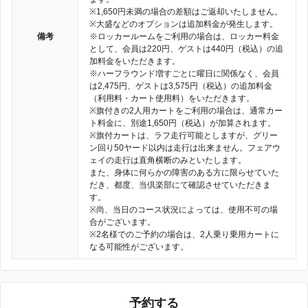
※1,650円未満の場合の差額はご返却いたしません。
※大盛などのオプションは追加料金が発生します。
備考
※ロッカールームをご利用の場合は、ロッカー料金
として、会員は220円、ゲストは440円（税込）の追
加料金をいただきます。
※ハーフラウンド増すごとに曜日に関係なく、会員
は2,475円、ゲストは3,575円（税込）の追加料金
（利用料・カート使用料）をいただきます。
※旗付きの2人用カートをご利用の場合は、通常カー
ト料金に、別途1,650円（税込）が加算されます。
※旗付カートは、ラフ走行可能としますが、グリー
ン回り50ヤード以内は走行は出来ません。フェアウ
ェイの走行は直角横断のみといたします。
また、身体に何らかの障害のある方に限らせていた
だき、都度、当倶楽部にて確認させていただきま
す。
※尚、当日のコース状況によっては、使用不可の場
合がございます。
※2名様でのご予約の場合は、2人乗り乗用カートに
なる可能性がございます。
予約する