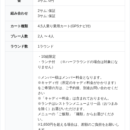
金
3サム: 0円
2サム: 保証
組み合わせ
3サム: 保証
カート種類
4,5人乗り乗用カート(GPSナビ付)
プレー人数
2人 〜 4人
ラウンド数
1ラウンド
・10組限定
・ランチ付 （※ハーフラウンドの場合は対象にな
りません）
☆メンバー様はメンバー料金となります。
※キャディ付（所定のキャディ料金がかかります）
をご希望の方は、ご予約後、別途お問い合わせくだ
さい
※「キャディー料金」は含まれておりません。
※ランチはレストランメニューより一品（おつまみ
を除く）お選びいただけます。
メニューの「ご飯類」「麺類」からお選びくださ
い。
※1,650円を超える場合は、差額のご負担をお願いし
ます。