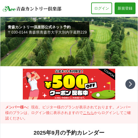
ログイン
新規登録
青森カントリー倶楽部公式ネット予約
〒030-0144 青森県青森市大字大別内字葛野229
メンバー様へ:
現在、ビジター様のプランが表示されております。メンバー
様のプランは、ログイン後に表示されますので
こちら
からログインしてご確
認ください。
2025年9月の予約カレンダー