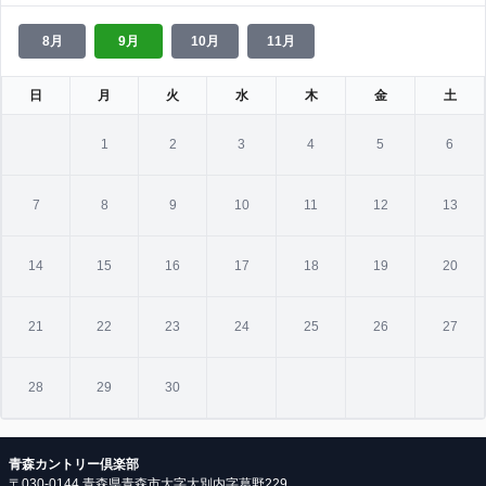
8月
9月
10月
11月
日
月
火
水
木
金
土
1
2
3
4
5
6
7
8
9
10
11
12
13
14
15
16
17
18
19
20
21
22
23
24
25
26
27
28
29
30
青森カントリー倶楽部
〒030-0144 青森県青森市大字大別内字葛野229