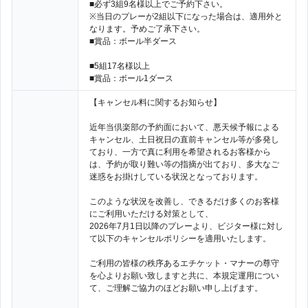
■必ず3組9名様以上でご予約下さい。
※当日のプレーが2組以下になった場合は、適用外と
なります。予めご了承下さい。
■賞品：ボール半ダース
■5組17名様以上
■賞品：ボール1ダース
【キャンセル料に関するお知らせ】
近年当倶楽部の予約面において、悪天候予報による
キャンセル、土日祝日の直前キャンセル等が多発し
ており、一方で真に利用を希望されるお客様から
は、予約が取り難い等の指摘が出ており、多大なご
迷惑をお掛けしている状況となっております。
このような状況を改善し、できるだけ多くのお客様
にご利用いただける対策として、
2026年7月1日以降のプレーより、ビジター様に対し
て以下のキャンセルポリシーを適用いたします。
ご利用の皆様の秩序あるエチケット・マナーの尊守
を心よりお願い致しますと共に、本規定運用につい
て、ご理解ご協力のほどお願い申し上げます。