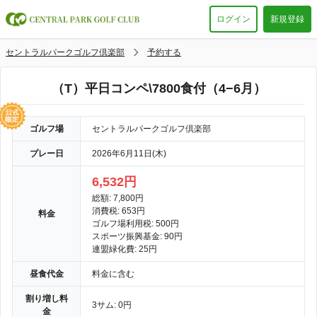
ログイン
新規登録
セントラルパークゴルフ倶楽部
予約する
（T）平日コンペ\7800食付（4−6月）
ゴルフ場
セントラルパークゴルフ倶楽部
プレー日
2026年6月11日(木)
6,532円
総額: 7,800円
消費税: 653円
料金
ゴルフ場利用税: 500円
スポーツ振興基金: 90円
連盟緑化費: 25円
昼食代金
料金に含む
割り増し料
3サム: 0円
金