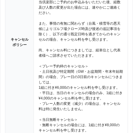
当倶楽部にご予約のお申込みをいただいた後、組数
及び人数の変更が出た場合には、速やかにご連絡く
ださい。
また、事情の有無に関わらず（台風・積雪等の悪天
候によりゴルフ場クローズ時及び後述の追記事項を
除く）、以下の通り既定日時を過ぎてからのキャン
キャンセル
セルの場合、キャンセル料を申し受けます。
ポリシー
尚、キャンセル料につきましては、組単位とし代表
者様へご請求させていただきます。
＜プレー予約枠のキャンセル＞
・土日祝及び特定期間（GW・お盆期間・年末年始期
間）の場合、プレー日の3日前のキャンセルにつきま
しては、
1組に付き¥6,000のキャンセル料を申し受けます。
・平日は、当日のキャンセルの場合のみ、1組に付き
¥4,000のキャンセル料を申し受けます。
・プレー人数の変更（減少）の場合は、キャンセル
料は特に発生いたしません。
＜当日無断キャンセル＞
・無断キャンセルの場合には、1組に付き¥8,000の
キャンセル料を申し受けます。