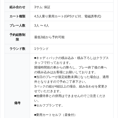
組み合わせ
3サム: 保証
カート種類
4,5人乗り乗用カート(GPSナビ付、電磁誘導式)
プレー人数
3人 〜 4人
予約組数制
最低3組から予約可能
限
ラウンド数
1ラウンド
■キャディバックの積み込み・積み下ろしはクラブス
タッフで行っております。
開場時間前の車からの降ろし、プレー終了後の車へ
の積み込みはお客様にお願いしております。
■当日のプレーが規定組数未満になった場合は、適用
外となりますので予めご了承下さい。
3バックの組が4組以上の場合、組み合わせを変更さ
せていただきます。
■他優待券との併用はできませんのでご注意くださ
い。
備考
■セルフプランです。
■乗用カートセルフ（昼食付）