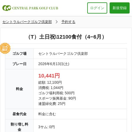
ログイン
新規登録
セントラルパークゴルフ倶楽部
予約する
（T）土日祝\12100食付（4−6月）
ゴルフ場
セントラルパークゴルフ倶楽部
プレー日
2026年6月13日(土)
10,441円
総額: 12,100円
消費税: 1,044円
料金
ゴルフ場利用税: 500円
スポーツ振興基金: 90円
連盟緑化費: 25円
昼食代金
料金に含む
割り増し料
3サム: 0円
金