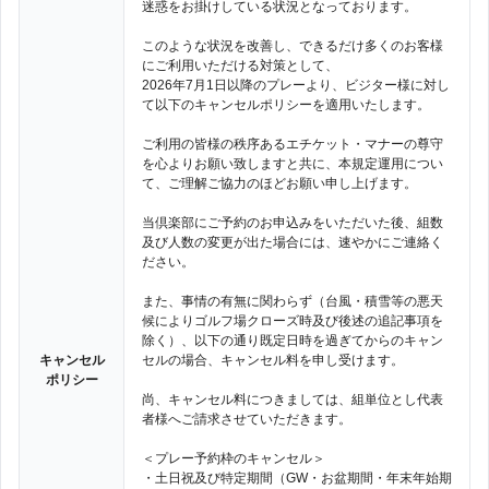
迷惑をお掛けしている状況となっております。
このような状況を改善し、できるだけ多くのお客様
にご利用いただける対策として、
2026年7月1日以降のプレーより、ビジター様に対し
て以下のキャンセルポリシーを適用いたします。
ご利用の皆様の秩序あるエチケット・マナーの尊守
を心よりお願い致しますと共に、本規定運用につい
て、ご理解ご協力のほどお願い申し上げます。
当倶楽部にご予約のお申込みをいただいた後、組数
及び人数の変更が出た場合には、速やかにご連絡く
ださい。
また、事情の有無に関わらず（台風・積雪等の悪天
候によりゴルフ場クローズ時及び後述の追記事項を
除く）、以下の通り既定日時を過ぎてからのキャン
キャンセル
セルの場合、キャンセル料を申し受けます。
ポリシー
尚、キャンセル料につきましては、組単位とし代表
者様へご請求させていただきます。
＜プレー予約枠のキャンセル＞
・土日祝及び特定期間（GW・お盆期間・年末年始期