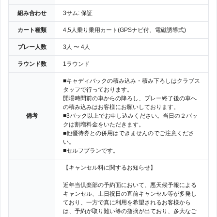
組み合わせ
3サム: 保証
カート種類
4,5人乗り乗用カート(GPSナビ付、電磁誘導式)
プレー人数
3人 〜 4人
ラウンド数
1ラウンド
■キャディバックの積み込み・積み下ろしはクラブス
タッフで行っております。
開場時間前の車からの降ろし、プレー終了後の車へ
の積み込みはお客様にお願いしております。
備考
■3バック以上でお申し込みください。当日の２バッ
クは割増料金をいただきます。
■他優待券との併用はできませんのでご注意くださ
い。
■セルフプランです。
【キャンセル料に関するお知らせ】
近年当倶楽部の予約面において、悪天候予報による
キャンセル、土日祝日の直前キャンセル等が多発し
ており、一方で真に利用を希望されるお客様から
は、予約が取り難い等の指摘が出ており、多大なご