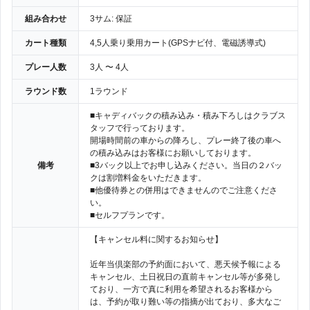
組み合わせ
3サム: 保証
カート種類
4,5人乗り乗用カート(GPSナビ付、電磁誘導式)
プレー人数
3人 〜 4人
ラウンド数
1ラウンド
■キャディバックの積み込み・積み下ろしはクラブス
タッフで行っております。
開場時間前の車からの降ろし、プレー終了後の車へ
の積み込みはお客様にお願いしております。
備考
■3バック以上でお申し込みください。当日の２バッ
クは割増料金をいただきます。
■他優待券との併用はできませんのでご注意くださ
い。
■セルフプランです。
【キャンセル料に関するお知らせ】
近年当倶楽部の予約面において、悪天候予報による
キャンセル、土日祝日の直前キャンセル等が多発し
ており、一方で真に利用を希望されるお客様から
は、予約が取り難い等の指摘が出ており、多大なご