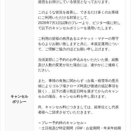
迷惑をお掛けしている状況となっております。
このような状況を改善し、できるだけ多くのお客様
にご利用いただける対策として、
2026年7月1日以降のプレーより、ビジター様に対し
て以下のキャンセルポリシーを適用いたします。
ご利用の皆様の秩序あるエチケット・マナーの尊守
を心よりお願い致しますと共に、本規定運用につい
て、ご理解ご協力のほどお願い申し上げます。
当倶楽部にご予約のお申込みをいただいた後、組数
及び人数の変更が出た場合には、速やかにご連絡く
ださい。
また、事情の有無に関わらず（台風・積雪等の悪天
候によりゴルフ場クローズ時及び後述の追記事項を
除く）、以下の通り既定日時を過ぎてからのキャン
キャンセル
セルの場合、キャンセル料を申し受けます。
ポリシー
尚、キャンセル料につきましては、組単位とし代表
者様へご請求させていただきます。
＜プレー予約枠のキャンセル＞
・土日祝及び特定期間（GW・お盆期間・年末年始期