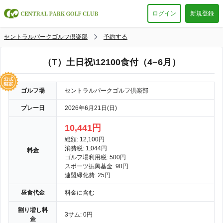
ログイン
新規登録
セントラルパークゴルフ倶楽部
予約する
（T）土日祝\12100食付（4−6月）
ゴルフ場
セントラルパークゴルフ倶楽部
プレー日
2026年6月21日(日)
10,441円
総額: 12,100円
消費税: 1,044円
料金
ゴルフ場利用税: 500円
スポーツ振興基金: 90円
連盟緑化費: 25円
昼食代金
料金に含む
割り増し料
3サム: 0円
金