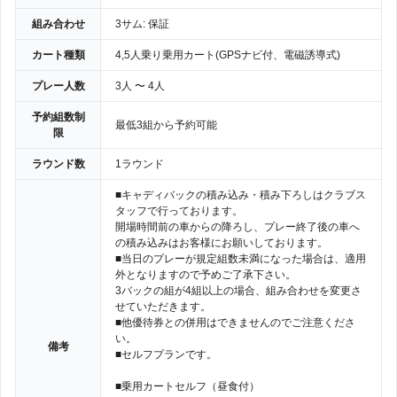
組み合わせ
3サム: 保証
カート種類
4,5人乗り乗用カート(GPSナビ付、電磁誘導式)
プレー人数
3人 〜 4人
予約組数制
最低3組から予約可能
限
ラウンド数
1ラウンド
■キャディバックの積み込み・積み下ろしはクラブス
タッフで行っております。
開場時間前の車からの降ろし、プレー終了後の車へ
の積み込みはお客様にお願いしております。
■当日のプレーが規定組数未満になった場合は、適用
外となりますので予めご了承下さい。
3バックの組が4組以上の場合、組み合わせを変更さ
せていただきます。
■他優待券との併用はできませんのでご注意くださ
い。
備考
■セルフプランです。
■乗用カートセルフ（昼食付）