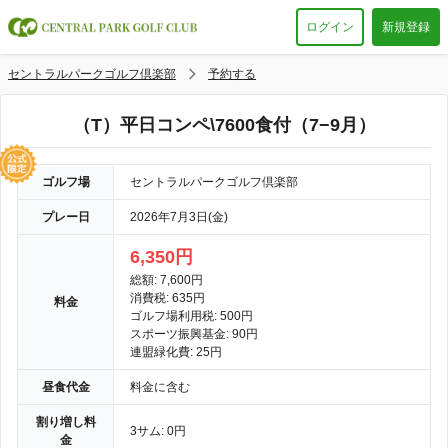
ログイン
新規登録
セントラルパークゴルフ倶楽部
予約する
（T）平日コンペ\7600食付（7−9月）
ゴルフ場
セントラルパークゴルフ倶楽部
プレー日
2026年7月3日(金)
6,350円
総額: 7,600円
消費税: 635円
料金
ゴルフ場利用税: 500円
スポーツ振興基金: 90円
連盟緑化費: 25円
昼食代金
料金に含む
割り増し料
3サム: 0円
金