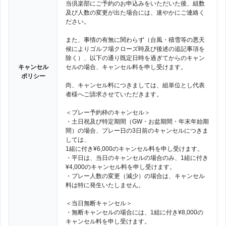
当倶楽部にご予約のお申込みをいただいた後、組数
及び人数の変更が出た場合には、速やかにご連絡く
ださい。
また、事情の有無に関わらず（台風・積雪等の悪天
候によりゴルフ場クローズ時及び後述の追記事項を
除く）、以下の通り既定日時を過ぎてからのキャン
キャンセル
セルの場合、キャンセル料を申し受けます。
ポリシー
尚、キャンセル料につきましては、組単位とし代表
者様へご請求させていただきます。
＜プレー予約枠のキャンセル＞
・土日祝及び特定期間（GW・お盆期間・年末年始期
間）の場合、プレー日の3日前のキャンセルにつきま
しては、
1組に付き¥6,000のキャンセル料を申し受けます。
・平日は、当日のキャンセルの場合のみ、1組に付き
¥4,000のキャンセル料を申し受けます。
・プレー人数の変更（減少）の場合は、キャンセル
料は特に発生いたしません。
＜当日無断キャンセル＞
・無断キャンセルの場合には、1組に付き¥8,000の
キャンセル料を申し受けます。