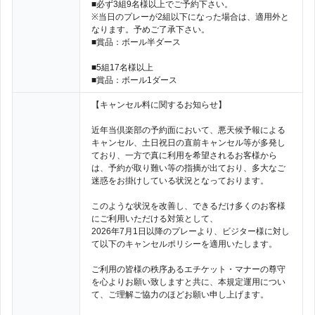
■必ず3組9名様以上でご予約下さい。
※当日のプレーが2組以下になった場合は、適用外と
なります。予めご了承下さい。
■賞品：ボール半ダース
■5組17名様以上
■賞品：ボール1ダース
【キャンセル料に関するお知らせ】
近年当倶楽部の予約面において、悪天候予報による
キャンセル、土日祝日の直前キャンセル等が多発し
ており、一方で真に利用を希望されるお客様から
は、予約が取り難い等の指摘が出ており、多大なご
迷惑をお掛けしている状況となっております。
このような状況を改善し、できるだけ多くのお客様
にご利用いただける対策として、
2026年7月1日以降のプレーより、ビジター様に対し
て以下のキャンセルポリシーを適用いたします。
ご利用の皆様の秩序あるエチケット・マナーの尊守
を心よりお願い致しますと共に、本規定運用につい
て、ご理解ご協力のほどお願い申し上げます。