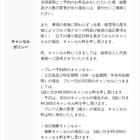
当倶楽部にご予約のお申込みをいただいた後、組数
及び人数の変更が出た場合には、速やかにご連絡く
ださい。
また、事情の有無に関わらず（台風・積雪等の悪天
候によりゴルフ場クローズ時及び後述の追記事項を
除く）、以下の通り既定日時を過ぎてからのキャン
キャンセル
セルの場合、キャンセル料を申し受けます。
ポリシー
尚、キャンセル料につきましては、組単位とし代表
者様へご請求させていただきます。
＜プレー予約枠のキャンセル＞
・土日祝及び特定期間（GW・お盆期間・年末年始期
間）の場合、プレー日の3日前のキャンセルにつきま
しては、
1組に付き¥6,000のキャンセル料を申し受けます。
・平日は、当日のキャンセルの場合のみ、1組に付き
¥4,000のキャンセル料を申し受けます。
・プレー人数の変更（減少）の場合は、キャンセル
料は特に発生いたしません。
＜当日無断キャンセル＞
・無断キャンセルの場合には、1組に付き¥8,000の
キャンセル料を申し受けます。