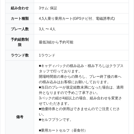
組み合わせ
3サム: 保証
カート種類
4,5人乗り乗用カート(GPSナビ付、電磁誘導式)
プレー人数
3人 〜 4人
予約組数制
最低3組から予約可能
限
ラウンド数
1ラウンド
■キャディバックの積み込み・積み下ろしはクラブス
タッフで行っております。
開場時間前の車からの降ろし、プレー終了後の車へ
の積み込みはお客様にお願いしております。
■当日のプレーが規定組数未満になった場合は、適用
外となりますので予めご了承下さい。
3バックの組が4組以上の場合、組み合わせを変更さ
せていただきます。
■他優待券との併用はできませんのでご注意くださ
い。
備考
■セルフプランです。
■乗用カートセルフ（昼食付）