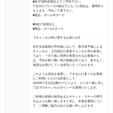
■必ず3組9名様以上でご予約下さい。
※当日のプレーが2組以下になった場合は、適用外と
なります。予めご了承下さい。
■賞品：ボール半ダース
■5組17名様以上
■賞品：ボール1ダース
【キャンセル料に関するお知らせ】
近年当倶楽部の予約面において、悪天候予報による
キャンセル、土日祝日の直前キャンセル等が多発し
ており、一方で真に利用を希望されるお客様から
は、予約が取り難い等の指摘が出ており、多大なご
迷惑をお掛けしている状況となっております。
このような状況を改善し、できるだけ多くのお客様
にご利用いただける対策として、
2026年7月1日以降のプレーより、ビジター様に対し
て以下のキャンセルポリシーを適用いたします。
ご利用の皆様の秩序あるエチケット・マナーの尊守
を心よりお願い致しますと共に、本規定運用につい
て、ご理解ご協力のほどお願い申し上げます。