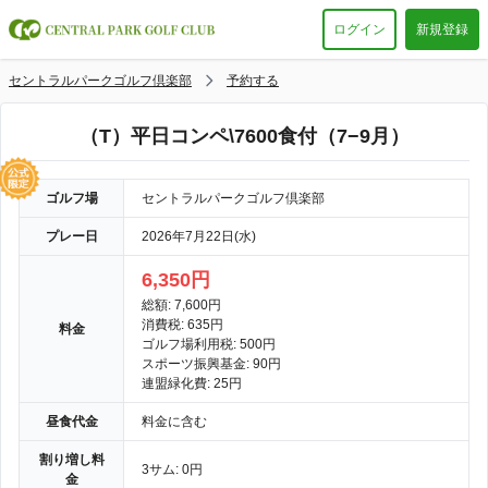
ログイン
新規登録
セントラルパークゴルフ倶楽部
予約する
（T）平日コンペ\7600食付（7−9月）
ゴルフ場
セントラルパークゴルフ倶楽部
プレー日
2026年7月22日(水)
6,350円
総額: 7,600円
消費税: 635円
料金
ゴルフ場利用税: 500円
スポーツ振興基金: 90円
連盟緑化費: 25円
昼食代金
料金に含む
割り増し料
3サム: 0円
金