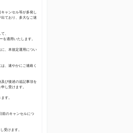
前キャンセル等が多発し
が出ており、多大なご迷
して、
シーを適用いたします。
共に、本規定運用につい
には、速やかにご連絡く
時及び後述の追記事項を
を申し受けます。
きます。
日前のキャンセルにつ
申し受けます。