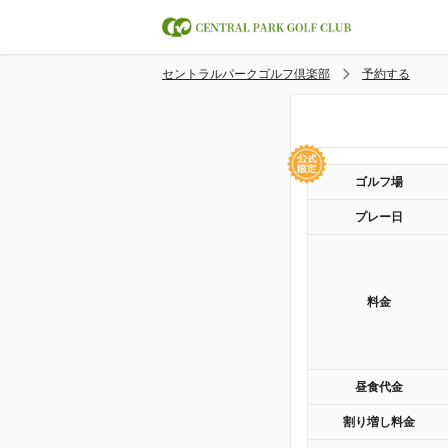
セントラルパークゴルフ倶楽部
予約する
ゴルフ場
プレー日
料金
昼食代金
割り増し料金