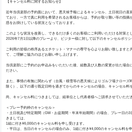
【キャンセル料に関するお知らせ】
近年当倶楽部の予約面において、悪天候予報によるキャンセル、土日祝日の直
ており、一方で真に利用を希望されるお客様からは、予約が取り難い等の指摘
惑をお掛けしている状況となっております。
このような状況を改善し、できるだけ多くのお客様にご利用いただける対策と
2026年7月1日以降のプレーより、ビジター様に対して以下のキャンセルポリ
ご利用の皆様の秩序あるエチケット・マナーの尊守を心よりお願い致しますと
て、ご理解ご協力のほどお願い申し上げます。
当倶楽部にご予約のお申込みをいただいた後、組数及び人数の変更が出た場合
ださい。
また、事情の有無に関わらず（台風・積雪等の悪天候によりゴルフ場クローズ
除く）、以下の通り既定日時を過ぎてからのキャンセルの場合、キャンセル料
尚、キャンセル料につきましては、組単位とし代表者様へご請求させていただ
＜プレー予約枠のキャンセル＞
・土日祝及び特定期間（GW・お盆期間・年末年始期間）の場合、プレー日の3
きましては、
1組に付き¥6,000のキャンセル料を申し受けます。
・平日は、当日のキャンセルの場合のみ、1組に付き¥4,000のキャンセル料を