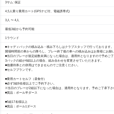
3サム: 保証
4,5人乗り乗用カート(GPSナビ付、電磁誘導式)
3人 〜 4人
最低3組から予約可能
1ラウンド
■キャディバックの積み込み・積み下ろしはクラブスタッフで行っております。
開場時間前の車からの降ろし、プレー終了後の車への積み込みはお客様にお願
■当日のプレーが規定組数未満になった場合は、適用外となりますので予めご了
3バックの組が4組以上の場合、組み合わせを変更させていただきます。
■他優待券との併用はできませんのでご注意ください。
■セルフプランです。
■乗用カートセルフ（昼食付）
■必ず3組9名様以上でご予約下さい。
※当日のプレーが2組以下になった場合は、適用外となります。予めご了承下
■賞品：ボール半ダース
■5組17名様以上
■賞品：ボール1ダース