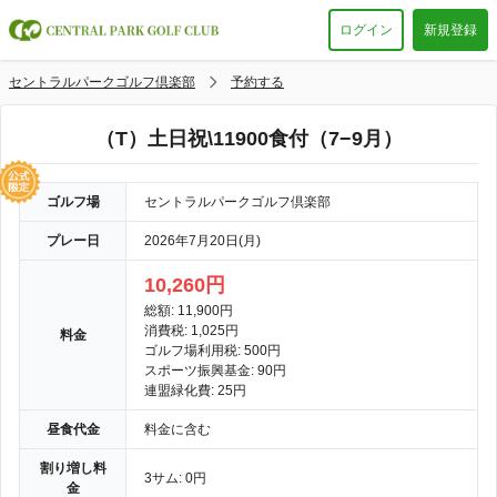
ログイン
新規登録
セントラルパークゴルフ倶楽部
予約する
（T）土日祝\11900食付（7−9月）
ゴルフ場
セントラルパークゴルフ倶楽部
プレー日
2026年7月20日(月)
10,260円
総額: 11,900円
消費税: 1,025円
料金
ゴルフ場利用税: 500円
スポーツ振興基金: 90円
連盟緑化費: 25円
昼食代金
料金に含む
割り増し料
3サム: 0円
金