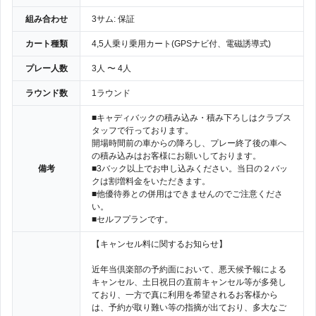
組み合わせ
3サム: 保証
カート種類
4,5人乗り乗用カート(GPSナビ付、電磁誘導式)
プレー人数
3人 〜 4人
ラウンド数
1ラウンド
■キャディバックの積み込み・積み下ろしはクラブス
タッフで行っております。
開場時間前の車からの降ろし、プレー終了後の車へ
の積み込みはお客様にお願いしております。
備考
■3バック以上でお申し込みください。当日の２バッ
クは割増料金をいただきます。
■他優待券との併用はできませんのでご注意くださ
い。
■セルフプランです。
【キャンセル料に関するお知らせ】
近年当倶楽部の予約面において、悪天候予報による
キャンセル、土日祝日の直前キャンセル等が多発し
ており、一方で真に利用を希望されるお客様から
は、予約が取り難い等の指摘が出ており、多大なご