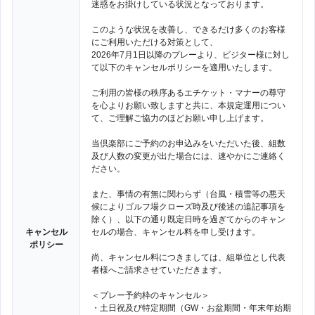
迷惑をお掛けしている状況となっております。
このような状況を改善し、できるだけ多くのお客様
にご利用いただける対策として、
2026年7月1日以降のプレーより、ビジター様に対し
て以下のキャンセルポリシーを適用いたします。
ご利用の皆様の秩序あるエチケット・マナーの尊守
を心よりお願い致しますと共に、本規定運用につい
て、ご理解ご協力のほどお願い申し上げます。
当倶楽部にご予約のお申込みをいただいた後、組数
及び人数の変更が出た場合には、速やかにご連絡く
ださい。
また、事情の有無に関わらず（台風・積雪等の悪天
候によりゴルフ場クローズ時及び後述の追記事項を
除く）、以下の通り既定日時を過ぎてからのキャン
キャンセル
セルの場合、キャンセル料を申し受けます。
ポリシー
尚、キャンセル料につきましては、組単位とし代表
者様へご請求させていただきます。
＜プレー予約枠のキャンセル＞
・土日祝及び特定期間（GW・お盆期間・年末年始期