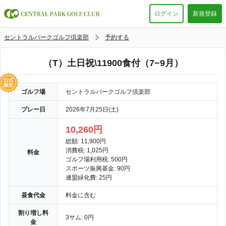
ログイン
新規登録
セントラルパークゴルフ倶楽部
予約する
（T）土日祝\11900食付（7−9月）
ゴルフ場
セントラルパークゴルフ倶楽部
プレー日
2026年7月25日(土)
10,260円
総額: 11,900円
消費税: 1,025円
料金
ゴルフ場利用税: 500円
スポーツ振興基金: 90円
連盟緑化費: 25円
昼食代金
料金に含む
割り増し料
3サム: 0円
金