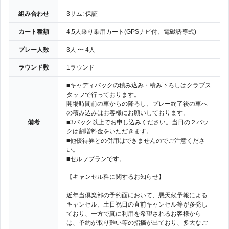
組み合わせ
3サム: 保証
カート種類
4,5人乗り乗用カート(GPSナビ付、電磁誘導式)
プレー人数
3人 〜 4人
ラウンド数
1ラウンド
■キャディバックの積み込み・積み下ろしはクラブス
タッフで行っております。
開場時間前の車からの降ろし、プレー終了後の車へ
の積み込みはお客様にお願いしております。
備考
■3バック以上でお申し込みください。当日の２バッ
クは割増料金をいただきます。
■他優待券との併用はできませんのでご注意くださ
い。
■セルフプランです。
【キャンセル料に関するお知らせ】
近年当倶楽部の予約面において、悪天候予報による
キャンセル、土日祝日の直前キャンセル等が多発し
ており、一方で真に利用を希望されるお客様から
は、予約が取り難い等の指摘が出ており、多大なご