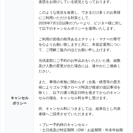
迷惑をお掛けしている状況となっております。
このような状況を改善し、できるだけ多くのお客様
にご利用いただける対策として、
2026年7月1日以降のプレーより、ビジター様に対し
て以下のキャンセルポリシーを適用いたします。
ご利用の皆様の秩序あるエチケット・マナーの尊守
を心よりお願い致しますと共に、本規定運用につい
て、ご理解ご協力のほどお願い申し上げます。
当倶楽部にご予約のお申込みをいただいた後、組数
及び人数の変更が出た場合には、速やかにご連絡く
ださい。
また、事情の有無に関わらず（台風・積雪等の悪天
候によりゴルフ場クローズ時及び後述の追記事項を
除く）、以下の通り既定日時を過ぎてからのキャン
キャンセル
セルの場合、キャンセル料を申し受けます。
ポリシー
尚、キャンセル料につきましては、組単位とし代表
者様へご請求させていただきます。
＜プレー予約枠のキャンセル＞
・土日祝及び特定期間（GW・お盆期間・年末年始期