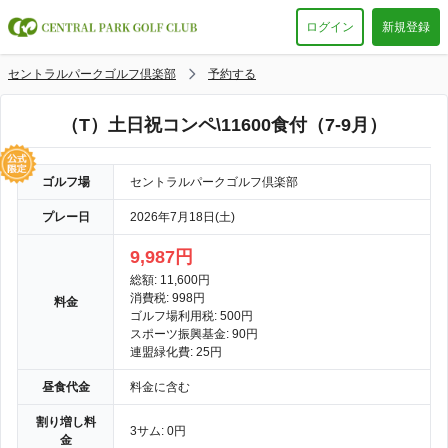
ログイン
新規登録
セントラルパークゴルフ倶楽部
予約する
（T）土日祝コンペ\11600食付（7-9月）
ゴルフ場
セントラルパークゴルフ倶楽部
プレー日
2026年7月18日(土)
9,987円
総額: 11,600円
消費税: 998円
料金
ゴルフ場利用税: 500円
スポーツ振興基金: 90円
連盟緑化費: 25円
昼食代金
料金に含む
割り増し料
3サム: 0円
金