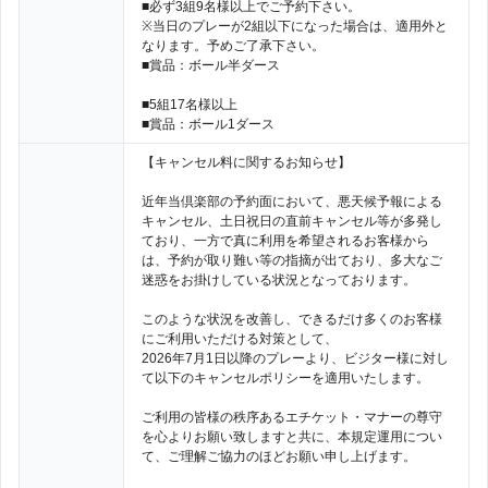
■必ず3組9名様以上でご予約下さい。
※当日のプレーが2組以下になった場合は、適用外と
なります。予めご了承下さい。
■賞品：ボール半ダース
■5組17名様以上
■賞品：ボール1ダース
【キャンセル料に関するお知らせ】
近年当倶楽部の予約面において、悪天候予報による
キャンセル、土日祝日の直前キャンセル等が多発し
ており、一方で真に利用を希望されるお客様から
は、予約が取り難い等の指摘が出ており、多大なご
迷惑をお掛けしている状況となっております。
このような状況を改善し、できるだけ多くのお客様
にご利用いただける対策として、
2026年7月1日以降のプレーより、ビジター様に対し
て以下のキャンセルポリシーを適用いたします。
ご利用の皆様の秩序あるエチケット・マナーの尊守
を心よりお願い致しますと共に、本規定運用につい
て、ご理解ご協力のほどお願い申し上げます。