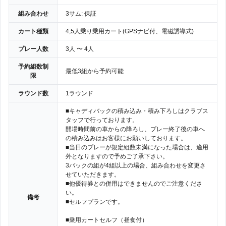
組み合わせ
3サム: 保証
カート種類
4,5人乗り乗用カート(GPSナビ付、電磁誘導式)
プレー人数
3人 〜 4人
予約組数制
最低3組から予約可能
限
ラウンド数
1ラウンド
■キャディバックの積み込み・積み下ろしはクラブス
タッフで行っております。
開場時間前の車からの降ろし、プレー終了後の車へ
の積み込みはお客様にお願いしております。
■当日のプレーが規定組数未満になった場合は、適用
外となりますので予めご了承下さい。
3バックの組が4組以上の場合、組み合わせを変更さ
せていただきます。
■他優待券との併用はできませんのでご注意くださ
い。
備考
■セルフプランです。
■乗用カートセルフ（昼食付）