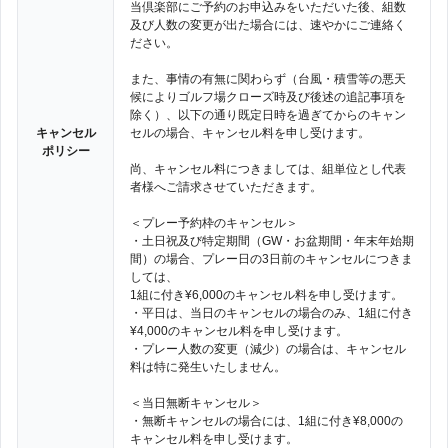
当倶楽部にご予約のお申込みをいただいた後、組数
及び人数の変更が出た場合には、速やかにご連絡く
ださい。
また、事情の有無に関わらず（台風・積雪等の悪天
候によりゴルフ場クローズ時及び後述の追記事項を
除く）、以下の通り既定日時を過ぎてからのキャン
キャンセル
セルの場合、キャンセル料を申し受けます。
ポリシー
尚、キャンセル料につきましては、組単位とし代表
者様へご請求させていただきます。
＜プレー予約枠のキャンセル＞
・土日祝及び特定期間（GW・お盆期間・年末年始期
間）の場合、プレー日の3日前のキャンセルにつきま
しては、
1組に付き¥6,000のキャンセル料を申し受けます。
・平日は、当日のキャンセルの場合のみ、1組に付き
¥4,000のキャンセル料を申し受けます。
・プレー人数の変更（減少）の場合は、キャンセル
料は特に発生いたしません。
＜当日無断キャンセル＞
・無断キャンセルの場合には、1組に付き¥8,000の
キャンセル料を申し受けます。