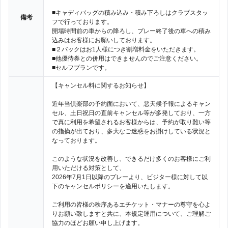
■キャディバッグの積み込み・積み下ろしはクラブスタッ
備考
フで行っております。
開場時間前の車からの降ろし、プレー終了後の車への積み
込みはお客様にお願いしております。
■２バックはお1人様につき割増料金をいただきます。
■他優待券との併用はできませんのでご注意ください。
■セルフプランです。
【キャンセル料に関するお知らせ】
近年当倶楽部の予約面において、悪天候予報によるキャン
セル、土日祝日の直前キャンセル等が多発しており、一方
で真に利用を希望されるお客様からは、予約が取り難い等
の指摘が出ており、多大なご迷惑をお掛けしている状況と
なっております。
このような状況を改善し、できるだけ多くのお客様にご利
用いただける対策として、
2026年7月1日以降のプレーより、ビジター様に対して以
下のキャンセルポリシーを適用いたします。
ご利用の皆様の秩序あるエチケット・マナーの尊守を心よ
りお願い致しますと共に、本規定運用について、ご理解ご
協力のほどお願い申し上げます。