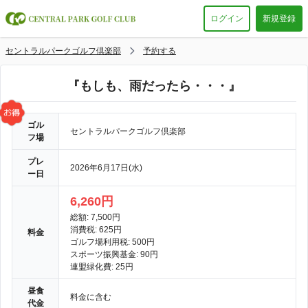
ログイン
新規登録
セントラルパークゴルフ倶楽部
予約する
『もしも、雨だったら・・・』
ゴル
セントラルパークゴルフ倶楽部
フ場
プレ
2026年6月17日(水)
ー日
6,260円
総額: 7,500円
消費税: 625円
料金
ゴルフ場利用税: 500円
スポーツ振興基金: 90円
連盟緑化費: 25円
昼食
料金に含む
代金