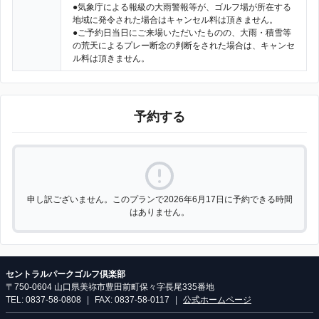
●気象庁による報級の大雨警報等が、ゴルフ場が所在する
地域に発令された場合はキャンセル料は頂きません。
●ご予約日当日にご来場いただいたものの、大雨・積雪等
の荒天によるプレー断念の判断をされた場合は、キャンセ
ル料は頂きません。
予約する
申し訳ございません。このプランで2026年6月17日に予約できる時間
はありません。
セントラルパークゴルフ倶楽部
〒750-0604 山口県美祢市豊田前町保々字長尾335番地
TEL: 0837-58-0808
|
FAX: 0837-58-0117
|
公式ホームページ