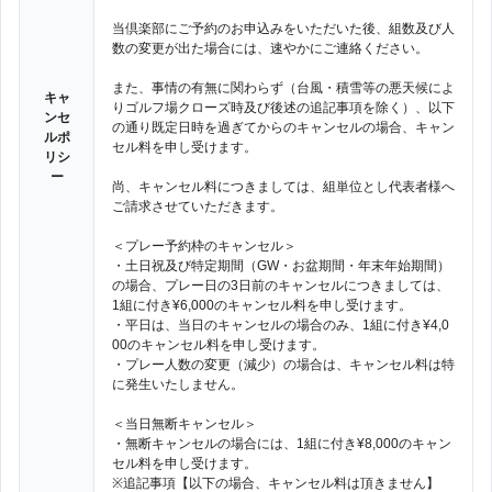
当倶楽部にご予約のお申込みをいただいた後、組数及び人
数の変更が出た場合には、速やかにご連絡ください。
また、事情の有無に関わらず（台風・積雪等の悪天候によ
キャ
りゴルフ場クローズ時及び後述の追記事項を除く）、以下
ンセ
の通り既定日時を過ぎてからのキャンセルの場合、キャン
ルポ
セル料を申し受けます。
リシ
ー
尚、キャンセル料につきましては、組単位とし代表者様へ
ご請求させていただきます。
＜プレー予約枠のキャンセル＞
・土日祝及び特定期間（GW・お盆期間・年末年始期間）
の場合、プレー日の3日前のキャンセルにつきましては、
1組に付き¥6,000のキャンセル料を申し受けます。
・平日は、当日のキャンセルの場合のみ、1組に付き¥4,0
00のキャンセル料を申し受けます。
・プレー人数の変更（減少）の場合は、キャンセル料は特
に発生いたしません。
＜当日無断キャンセル＞
・無断キャンセルの場合には、1組に付き¥8,000のキャン
セル料を申し受けます。
※追記事項【以下の場合、キャンセル料は頂きません】