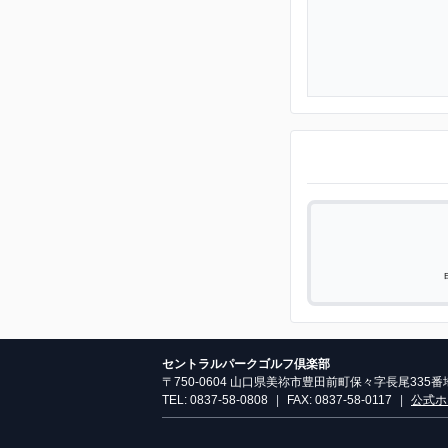
セントラルパークゴルフ倶楽部
〒750-0604 山口県美祢市豊田前町保々字長尾335番
TEL: 0837-58-0808
|
FAX: 0837-58-0117
|
公式ホ