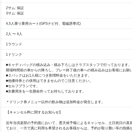
2サム: 保証
3サム: 保証
4,5人乗り乗用カート(GPSナビ付、電磁誘導式)
2人 〜 4人
1ラウンド
1ドリンク
■キャディバッグの積み込み・積み下ろしはクラブスタッフで行っております。
開場時間前の車からの降ろし、プレー終了後の車への積み込みはお客様にお願
■２バックはお1人様につき割増料金をいただきます。
■他優待券との併用はできませんのでご注意ください。
■セルフプランです。
■氷嚢用氷を一生懸命作ってお待ちしております。
＊ドリンク券メニュー以外の飲み物は追加料金が発生します。
【キャンセル料に関するお知らせ】
近年当倶楽部の予約面において、悪天候予報によるキャンセル、土日祝日の直
ており、一方で真に利用を希望されるお客様からは、予約が取り難い等の指摘