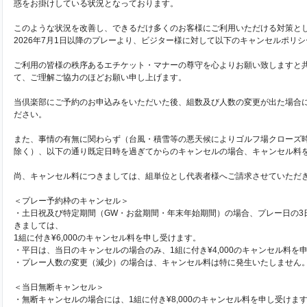
惑をお掛けしている状況となっております。
このような状況を改善し、できるだけ多くのお客様にご利用いただける対策と
2026年7月1日以降のプレーより、ビジター様に対して以下のキャンセルポリ
ご利用の皆様の秩序あるエチケット・マナーの尊守を心よりお願い致しますと
て、ご理解ご協力のほどお願い申し上げます。
当倶楽部にご予約のお申込みをいただいた後、組数及び人数の変更が出た場合
ださい。
また、事情の有無に関わらず（台風・積雪等の悪天候によりゴルフ場クローズ
除く）、以下の通り既定日時を過ぎてからのキャンセルの場合、キャンセル料
尚、キャンセル料につきましては、組単位とし代表者様へご請求させていただ
＜プレー予約枠のキャンセル＞
・土日祝及び特定期間（GW・お盆期間・年末年始期間）の場合、プレー日の3
きましては、
1組に付き¥6,000のキャンセル料を申し受けます。
・平日は、当日のキャンセルの場合のみ、1組に付き¥4,000のキャンセル料を
・プレー人数の変更（減少）の場合は、キャンセル料は特に発生いたしません
＜当日無断キャンセル＞
・無断キャンセルの場合には、1組に付き¥8,000のキャンセル料を申し受けま