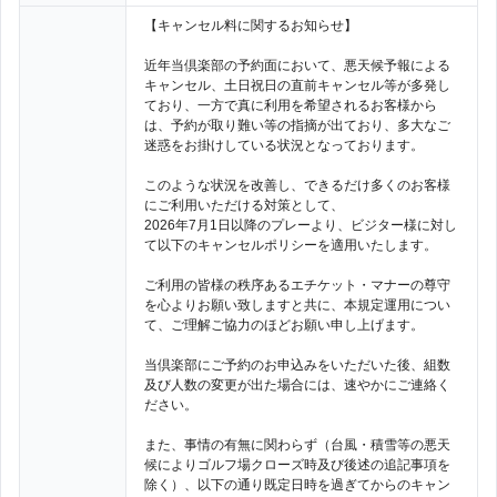
【キャンセル料に関するお知らせ】
近年当倶楽部の予約面において、悪天候予報による
キャンセル、土日祝日の直前キャンセル等が多発し
ており、一方で真に利用を希望されるお客様から
は、予約が取り難い等の指摘が出ており、多大なご
迷惑をお掛けしている状況となっております。
このような状況を改善し、できるだけ多くのお客様
にご利用いただける対策として、
2026年7月1日以降のプレーより、ビジター様に対し
て以下のキャンセルポリシーを適用いたします。
ご利用の皆様の秩序あるエチケット・マナーの尊守
を心よりお願い致しますと共に、本規定運用につい
て、ご理解ご協力のほどお願い申し上げます。
当倶楽部にご予約のお申込みをいただいた後、組数
及び人数の変更が出た場合には、速やかにご連絡く
ださい。
また、事情の有無に関わらず（台風・積雪等の悪天
候によりゴルフ場クローズ時及び後述の追記事項を
除く）、以下の通り既定日時を過ぎてからのキャン