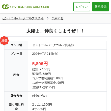
ログイン
新規登録
セントラルパークゴルフ倶楽部
予約する
太陽よ、仲良くしようぜ！！
ゴルフ場
セントラルパークゴルフ倶楽部
プレー日
2026年7月21日(火)
5,896円
総額: 7,100円
消費税: 589円
料金
ゴルフ場利用税: 500円
スポーツ振興基金: 90円
連盟緑化費: 25円
昼食代金
料金に含む
割り増し料
2サム: 1,200円
金
3サム: 0円