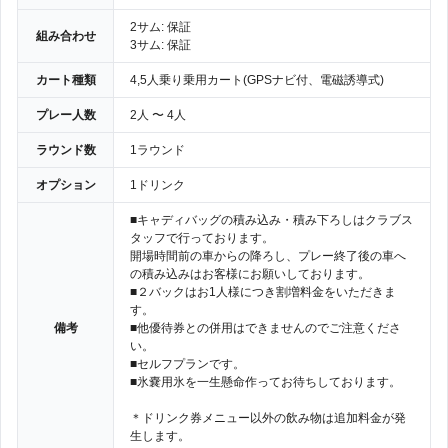
2サム: 保証
組み合わせ
3サム: 保証
カート種類
4,5人乗り乗用カート(GPSナビ付、電磁誘導式)
プレー人数
2人 〜 4人
ラウンド数
1ラウンド
オプション
1ドリンク
■キャディバッグの積み込み・積み下ろしはクラブス
タッフで行っております。
開場時間前の車からの降ろし、プレー終了後の車へ
の積み込みはお客様にお願いしております。
■２バックはお1人様につき割増料金をいただきま
す。
備考
■他優待券との併用はできませんのでご注意くださ
い。
■セルフプランです。
■氷嚢用氷を一生懸命作ってお待ちしております。
＊ドリンク券メニュー以外の飲み物は追加料金が発
生します。