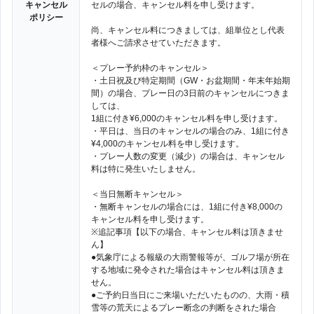
キャンセル
セルの場合、キャンセル料を申し受けます。
ポリシー
尚、キャンセル料につきましては、組単位とし代表
者様へご請求させていただきます。
＜プレー予約枠のキャンセル＞
・土日祝及び特定期間（GW・お盆期間・年末年始期
間）の場合、プレー日の3日前のキャンセルにつきま
しては、
1組に付き¥6,000のキャンセル料を申し受けます。
・平日は、当日のキャンセルの場合のみ、1組に付き
¥4,000のキャンセル料を申し受けます。
・プレー人数の変更（減少）の場合は、キャンセル
料は特に発生いたしません。
＜当日無断キャンセル＞
・無断キャンセルの場合には、1組に付き¥8,000の
キャンセル料を申し受けます。
※追記事項【以下の場合、キャンセル料は頂きませ
ん】
●気象庁による報級の大雨警報等が、ゴルフ場が所在
する地域に発令された場合はキャンセル料は頂きま
せん。
●ご予約日当日にご来場いただいたものの、大雨・積
雪等の荒天によるプレー断念の判断をされた場合