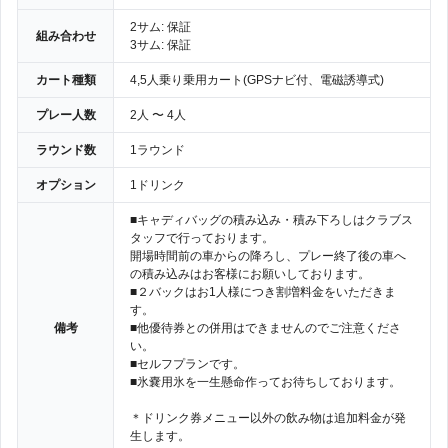
2サム: 保証
組み合わせ
3サム: 保証
カート種類
4,5人乗り乗用カート(GPSナビ付、電磁誘導式)
プレー人数
2人 〜 4人
ラウンド数
1ラウンド
オプション
1ドリンク
■キャディバッグの積み込み・積み下ろしはクラブス
タッフで行っております。
開場時間前の車からの降ろし、プレー終了後の車へ
の積み込みはお客様にお願いしております。
■２バックはお1人様につき割増料金をいただきま
す。
備考
■他優待券との併用はできませんのでご注意くださ
い。
■セルフプランです。
■氷嚢用氷を一生懸命作ってお待ちしております。
＊ドリンク券メニュー以外の飲み物は追加料金が発
生します。