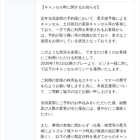
【キャンセル料に関するお知らせ】
近年当倶楽部の予約面において、悪天候予報による
キャンセル、土日祝日の直前キャンセル等が多発し
ており、一方で真に利用を希望されるお客様から
は、予約が取り難い等の指摘が出ており、多大なご
迷惑をお掛けしている状況となっております。
このような状況を改善し、できるだけ多くのお客様
にご利用いただける対策として、
2026年7月1日以降のプレーより、ビジター様に対し
て以下のキャンセルポリシーを適用いたします。
ご利用の皆様の秩序あるエチケット・マナーの尊守
を心よりお願い致しますと共に、本規定運用につい
て、ご理解ご協力のほどお願い申し上げます。
当倶楽部にご予約のお申込みをいただいた後、組数
及び人数の変更が出た場合には、速やかにご連絡く
ださい。
また、事情の有無に関わらず（台風・積雪等の悪天
候によりゴルフ場クローズ時及び後述の追記事項を
除く）、以下の通り既定日時を過ぎてからのキャン