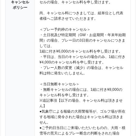
キャンセル
セルの場合、キャンセル料を申し受けます。
ポリシー
尚、キャンセル料につきましては、組単位とし代表
者様へご請求させていただきます。
＜プレー予約枠のキャンセル＞
・土日祝及び特定期間（GW・お盆期間・年末年始期
間）の場合、プレー日の3日前のキャンセルにつきま
しては、
1組に付き¥6,000のキャンセル料を申し受けます。
・平日は、当日のキャンセルの場合のみ、1組に付き
¥4,000のキャンセル料を申し受けます。
・プレー人数の変更（減少）の場合は、キャンセル
料は特に発生いたしません。
＜当日無断キャンセル＞
・無断キャンセルの場合には、1組に付き¥8,000の
キャンセル料を申し受けます。
※追記事項【以下の場合、キャンセル料は頂きませ
ん】
●気象庁による報級の大雨警報等が、ゴルフ場が所在
する地域に発令された場合はキャンセル料は頂きま
せん。
●ご予約日当日にご来場いただいたものの、大雨・積
雪等の荒天によるプレー断念の判断をされた場合