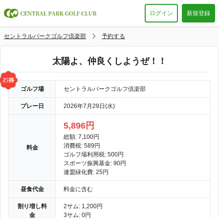
ログイン
新規登録
セントラルパークゴルフ倶楽部
予約する
太陽よ、仲良くしようぜ！！
ゴルフ場
セントラルパークゴルフ倶楽部
プレー日
2026年7月29日(水)
5,896円
総額: 7,100円
消費税: 589円
料金
ゴルフ場利用税: 500円
スポーツ振興基金: 90円
連盟緑化費: 25円
昼食代金
料金に含む
割り増し料
2サム: 1,200円
金
3サム: 0円