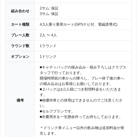
2サム: 保証
組み合わせ
3サム: 保証
カート種類
4,5人乗り乗用カート(GPSナビ付、電磁誘導式)
プレー人数
2人 〜 4人
ラウンド数
1ラウンド
オプション
1ドリンク
■キャディバッグの積み込み・積み下ろしはクラブス
タッフで行っております。
開場時間前の車からの降ろし、プレー終了後の車へ
の積み込みはお客様にお願いしております。
■２バックはお1人様につき割増料金をいただきま
す。
備考
■他優待券との併用はできませんのでご注意くださ
い。
■セルフプランです。
■氷嚢用氷を一生懸命作ってお待ちしております。
＊ドリンク券メニュー以外の飲み物は追加料金が発
生します。