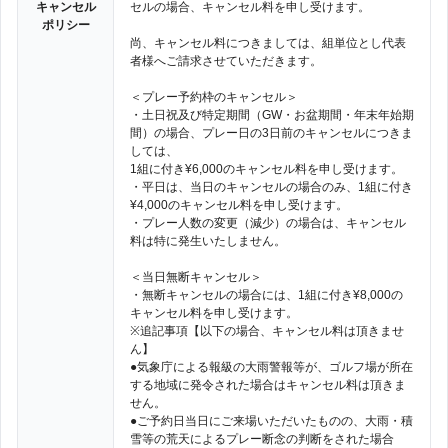
キャンセル
セルの場合、キャンセル料を申し受けます。
ポリシー
尚、キャンセル料につきましては、組単位とし代表
者様へご請求させていただきます。
＜プレー予約枠のキャンセル＞
・土日祝及び特定期間（GW・お盆期間・年末年始期
間）の場合、プレー日の3日前のキャンセルにつきま
しては、
1組に付き¥6,000のキャンセル料を申し受けます。
・平日は、当日のキャンセルの場合のみ、1組に付き
¥4,000のキャンセル料を申し受けます。
・プレー人数の変更（減少）の場合は、キャンセル
料は特に発生いたしません。
＜当日無断キャンセル＞
・無断キャンセルの場合には、1組に付き¥8,000の
キャンセル料を申し受けます。
※追記事項【以下の場合、キャンセル料は頂きませ
ん】
●気象庁による報級の大雨警報等が、ゴルフ場が所在
する地域に発令された場合はキャンセル料は頂きま
せん。
●ご予約日当日にご来場いただいたものの、大雨・積
雪等の荒天によるプレー断念の判断をされた場合