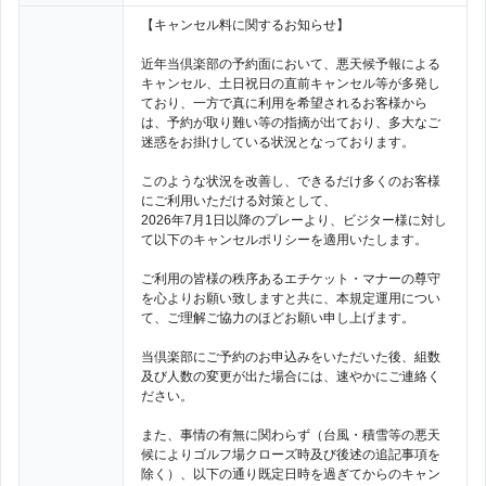
【キャンセル料に関するお知らせ】
近年当倶楽部の予約面において、悪天候予報による
キャンセル、土日祝日の直前キャンセル等が多発し
ており、一方で真に利用を希望されるお客様から
は、予約が取り難い等の指摘が出ており、多大なご
迷惑をお掛けしている状況となっております。
このような状況を改善し、できるだけ多くのお客様
にご利用いただける対策として、
2026年7月1日以降のプレーより、ビジター様に対し
て以下のキャンセルポリシーを適用いたします。
ご利用の皆様の秩序あるエチケット・マナーの尊守
を心よりお願い致しますと共に、本規定運用につい
て、ご理解ご協力のほどお願い申し上げます。
当倶楽部にご予約のお申込みをいただいた後、組数
及び人数の変更が出た場合には、速やかにご連絡く
ださい。
また、事情の有無に関わらず（台風・積雪等の悪天
候によりゴルフ場クローズ時及び後述の追記事項を
除く）、以下の通り既定日時を過ぎてからのキャン