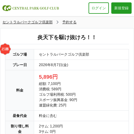
ログイン
新規登録
セントラルパークゴルフ倶楽部
予約する
炎天下を駆け抜けろ！！
ゴルフ場
セントラルパークゴルフ倶楽部
プレー日
2026年8月7日(金)
5,896円
総額: 7,100円
消費税: 589円
料金
ゴルフ場利用税: 500円
スポーツ振興基金: 90円
連盟緑化費: 25円
昼食代金
料金に含む
割り増し料
2サム: 1,200円
金
3サム: 0円