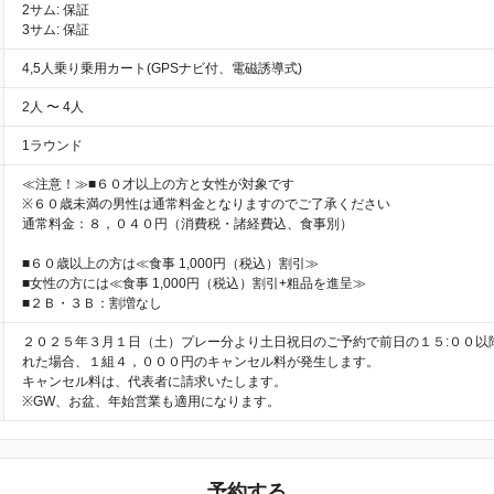
2サム: 保証
3サム: 保証
4,5人乗り乗用カート(GPSナビ付、電磁誘導式)
2人 〜 4人
1ラウンド
≪注意！≫■６０才以上の方と女性が対象です
※６０歳未満の男性は通常料金となりますのでご了承ください
通常料金：８，０４０円（消費税・諸経費込、食事別）
■６０歳以上の方は≪食事 1,000円（税込）割引≫
■女性の方には≪食事 1,000円（税込）割引+粗品を進呈≫
■２Ｂ・３Ｂ：割増なし
２０２５年３月１日（土）プレー分より土日祝日のご予約で前日の１５:００以
れた場合、１組４，０００円のキャンセル料が発生します。
キャンセル料は、代表者に請求いたします。
※GW、お盆、年始営業も適用になります。
予約する