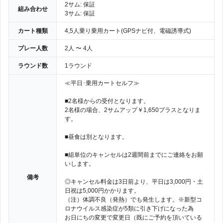
2サム: 保証
組み合わせ
3サム: 保証
カート種類
4,5人乗り乗用カート(GPSナビ付、電磁誘導式)
プレー人数
2人 〜 4人
ラウンド数
1ラウンド
≪平日･乗用カートセルフ≫
■2名様からの受付となります。
2名様の場合、2サムアップ￥1,650プラスとなりま
す。
■昼食は別となります。
■組単位のキャンセルは2週間前までにご連絡をお願
いします。
備考
◎キャンセル料金は3日前より、平日は3,000円・土
日祝は5,000円かかります。
（注）体調不良（発熱）でも発生します。※新型コ
ロナウイルス感染症が5類に引き下げになった為
お日にちの変更で変更日（既にご予約を頂いている