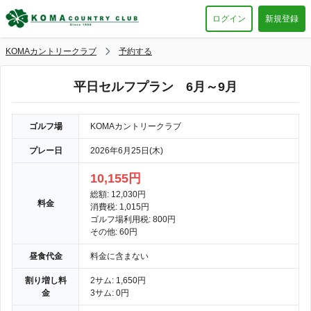
ログイン
新規登録
KOMAカントリークラブ
予約する
平日セルフプラン 6月～9月
ゴルフ場
KOMAカントリークラブ
プレー日
2026年6月25日(木)
10,155円
総額: 12,030円
料金
消費税: 1,015円
ゴルフ場利用税: 800円
その他: 60円
昼食代金
料金に含まない
割り増し料
2サム: 1,650円
金
3サム: 0円