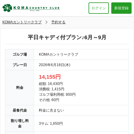
ログイン
新規登録
KOMAカントリークラブ
予約する
平日キャディ付プラン♪6月～9月
ゴルフ場
KOMAカントリークラブ
プレー日
2026年6月18日(木)
14,155円
総額: 16,430円
料金
消費税: 1,415円
ゴルフ場利用税: 800円
その他: 60円
昼食代金
料金に含まない
割り増し料
3サム: 1,650円
金