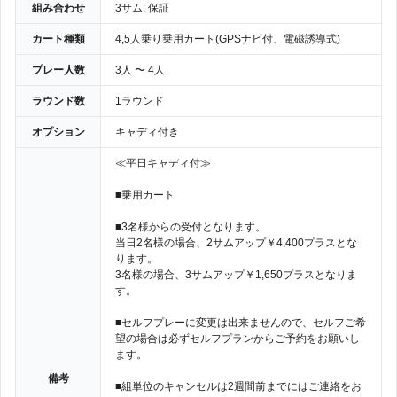
組み合わせ
3サム: 保証
カート種類
4,5人乗り乗用カート(GPSナビ付、電磁誘導式)
プレー人数
3人 〜 4人
ラウンド数
1ラウンド
オプション
キャディ付き
≪平日キャディ付≫
■乗用カート
■3名様からの受付となります。
当日2名様の場合、2サムアップ￥4,400プラスとな
ります。
3名様の場合、3サムアップ￥1,650プラスとなりま
す。
■セルフプレーに変更は出来ませんので、セルフご希
望の場合は必ずセルフプランからご予約をお願いし
ます。
備考
■組単位のキャンセルは2週間前までにはご連絡をお