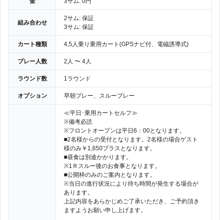
金
3サム: 0円
2サム: 保証
組み合わせ
3サム: 保証
カート種類
4,5人乗り乗用カート(GPSナビ付、電磁誘導式)
プレー人数
2人 〜 4人
ラウンド数
1ラウンド
オプション
早朝プレー、スループレー
≪平日･乗用カートセルフ≫
※備考必読
※フロントオープンは平日6：00となります。
■2名様からの受付となります。2名様の場合ゲスト
様のみ￥1,650プラスとなります。
■昼食は別途かかります。
※1Ｒスルー後のお食事となります。
■公開枠のみのご案内となります。
※当日の進行状況により待ち時間が発生する場合が
あります。
上記内容をあらかじめご了承いただき、ご予約頂き
ますようお願い申し上げます。