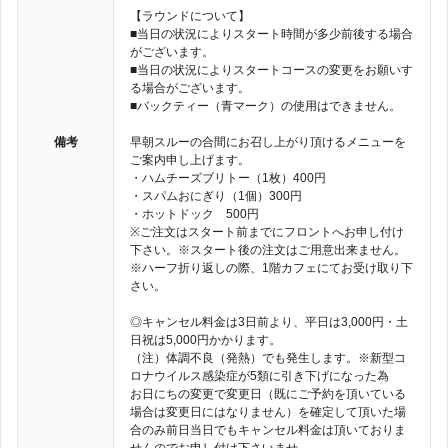
【ラウンドについて】
■当日の状況によりスタート時間が多少前後する場合
がございます。
■当日の状況によりスタートコースの変更をお願いす
る場合がございます。
■バックティー（青マーク）の使用はできません。
備考
早朝スルーの合間にお召し上がり頂けるメニューを
ご案内申し上げます。
・ハムチーズブリトー（1枚）400円
・スパムおにぎり（1個）300円
・ホットドック 500円
※ご注文はスタート前までにフロントへお申し付け
下さい。※スタート後の注文はご用意出来ません。
※ハーフ折り返しの際、1階カフェにてお受け取り下
さい。
◎キャンセル料金は3日前より、平日は3,000円・土
日祝は5,000円かかります。
（注）体調不良（発熱）でも発生します。※新型コ
ロナウイルス感染症が5類に引き下げになった為
お日にちの変更で変更日（既にご予約を頂いている
場合は変更日にはなりません）を確定して頂いた場
合のみ前日当日でもキャンセル料金は頂いておりま