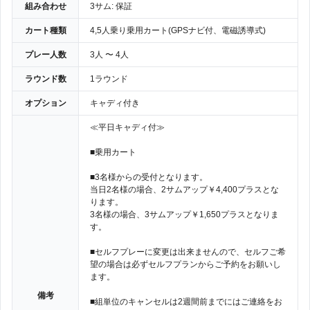
組み合わせ
3サム: 保証
カート種類
4,5人乗り乗用カート(GPSナビ付、電磁誘導式)
プレー人数
3人 〜 4人
ラウンド数
1ラウンド
オプション
キャディ付き
≪平日キャディ付≫
■乗用カート
■3名様からの受付となります。
当日2名様の場合、2サムアップ￥4,400プラスとな
ります。
3名様の場合、3サムアップ￥1,650プラスとなりま
す。
■セルフプレーに変更は出来ませんので、セルフご希
望の場合は必ずセルフプランからご予約をお願いし
ます。
備考
■組単位のキャンセルは2週間前までにはご連絡をお