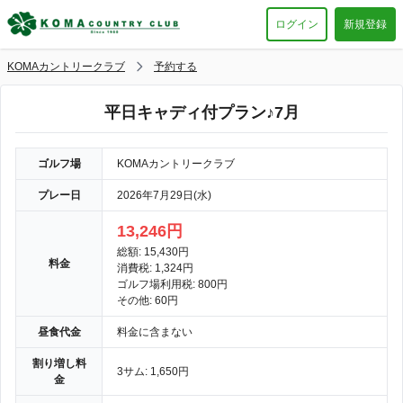
ログイン
新規登録
KOMAカントリークラブ
予約する
平日キャディ付プラン♪7月
ゴルフ場
KOMAカントリークラブ
プレー日
2026年7月29日(水)
13,246円
総額: 15,430円
料金
消費税: 1,324円
ゴルフ場利用税: 800円
その他: 60円
昼食代金
料金に含まない
割り増し料
3サム: 1,650円
金