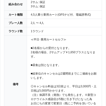
2サム: 保証
組み合わせ
3サム: 保証
カート種類
4,5人乗り乗用カート(GPSナビ付、電磁誘導式)
プレー人数
2人 〜 4人
ラウンド数
1ラウンド
≪平日･乗用カートセルフ≫
■2名様からの受付となります。
2名様の場合、2サムアップ￥1,650プラスとなりま
す。
■昼食は別となります。
■組単位のキャンセルは2週間前までにご連絡をお願
いします。
備考
◎キャンセル料金は3日前より、平日は3,000円・土
日祝は5,000円かかります。
（注）体調不良（発熱）でも発生します。※新型コ
ロナウイルス感染症が5類に引き下げになった為
お日にちの変更で変更日（既にご予約を頂いている