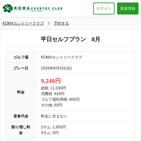
ログイン
新規登録
KOMAカントリークラブ
予約する
平日セルフプラン 8月
ゴルフ場
KOMAカントリークラブ
プレー日
2026年8月5日(水)
9,246円
総額: 11,030円
料金
消費税: 924円
ゴルフ場利用税: 800円
その他: 60円
昼食代金
料金に含まない
割り増し料
2サム: 1,650円
金
3サム: 0円