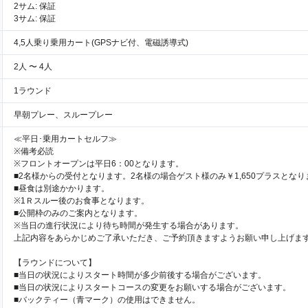
2サム: 保証
3サム: 保証
4,5人乗り乗用カート(GPSナビ付、電磁誘導式)
2人 〜 4人
1ラウンド
早朝プレー、スループレー
≪平日･乗用カートセルフ≫
※備考必読
※フロントオープンは平日6：00となります。
■2名様からの受付となります。2名様の場合ゲスト様のみ￥1,650プラスとなり
■昼食は別途かかります。
※1Ｒスルー後のお食事となります。
■公開枠のみのご案内となります。
※当日の進行状況により待ち時間が発生する場合があります。
上記内容をあらかじめご了承いただき、ご予約頂きますようお願い申し上げま
【ラウンドについて】
■当日の状況によりスタート時間が多少前後する場合がございます。
■当日の状況によりスタートコースの変更をお願いする場合がございます。
■バックティー（青マーク）の使用はできません。