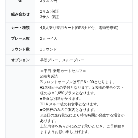
金
3サム: 0円
2サム: 保証
組み合わせ
3サム: 保証
カート種類
4,5人乗り乗用カート(GPSナビ付、電磁誘導式)
プレー人数
2人 〜 4人
ラウンド数
1ラウンド
オプション
早朝プレー、スループレー
≪平日･乗用カートセルフ≫
※備考必読
※フロントオープンは平日6：00となります。
■2名様からの受付となります。2名様の場合ゲスト
様のみ￥1,650プラスとなります。
■昼食は別途かかります。
※1Ｒスルー後のお食事となります。
■公開枠のみのご案内となります。
※当日の進行状況により待ち時間が発生する場合が
あります。
上記内容をあらかじめご了承いただき、ご予約頂き
ますようお願い申し上げます。