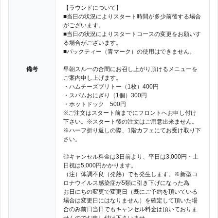
【ラウンドについて】
■当日の状況によりスタート時間が多少前後する場合
がございます。
■当日の状況によりスタートコースの変更をお願いす
る場合がございます。
■バックティー（青マーク）の使用はできません。
備考
早朝スルーの合間にお召し上がり頂けるメニューを
ご案内申し上げます。
・ハムチーズブリトー（1枚）400円
・スパムおにぎり（1個）300円
・ホットドック 500円
※ご注文はスタート前までにフロントへお申し付け
下さい。※スタート後の注文はご用意出来ません。
※ハーフ折り返しの際、1階カフェにてお受け取り下
さい。
◎キャンセル料金は3日前より、平日は3,000円・土
日祝は5,000円かかります。
（注）体調不良（発熱）でも発生します。※新型コ
ロナウイルス感染症が5類に引き下げになった為
お日にちの変更で変更日（既にご予約を頂いている
場合は変更日にはなりません）を確定して頂いた場
合のみ前日当日でもキャンセル料金は頂いておりま