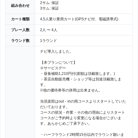
2サム: 保証
組み合わせ
3サム: 保証
カート種類
4,5人乗り乗用カート(GPSナビ付、電磁誘導式)
プレー人数
2人 〜 4人
ラウンド数
1ラウンド
ナビ導入しました。
【本プランについて】
※サービスデー
・昼食補助1,210円付(差額は頂戴致します。)
・茶店自動販売機・ショップ等は別途頂戴致しま
す。
※他の優待券等の併用は出来ません。
当倶楽部はout・inの両コースよりスタートしていた
だいております。
コースの状況・作業・その他の理由によりスタート
コースがご予約時より変更になる場合がございま
す。あらかじめご了承下さい。
・ハーフラウンド2時間15分以内でラウンド願いま