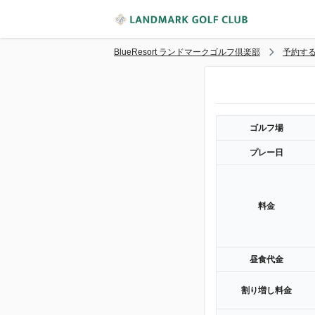
BlueResort ランドマークゴルフ倶楽部
予約す
ゴルフ場
プレー日
料金
昼食代金
割り増し料金