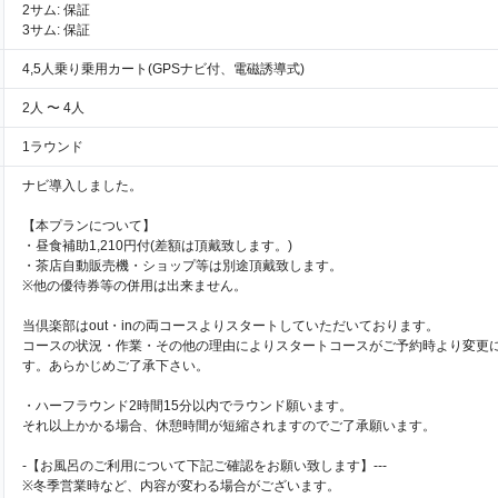
2サム: 保証
3サム: 保証
4,5人乗り乗用カート(GPSナビ付、電磁誘導式)
2人 〜 4人
1ラウンド
ナビ導入しました。
【本プランについて】
・昼食補助1,210円付(差額は頂戴致します。)
・茶店自動販売機・ショップ等は別途頂戴致します。
※他の優待券等の併用は出来ません。
当倶楽部はout・inの両コースよりスタートしていただいております。
コースの状況・作業・その他の理由によりスタートコースがご予約時より変更
す。あらかじめご了承下さい。
・ハーフラウンド2時間15分以内でラウンド願います。
それ以上かかる場合、休憩時間が短縮されますのでご了承願います。
-【お風呂のご利用について下記ご確認をお願い致します】---
※冬季営業時など、内容が変わる場合がございます。