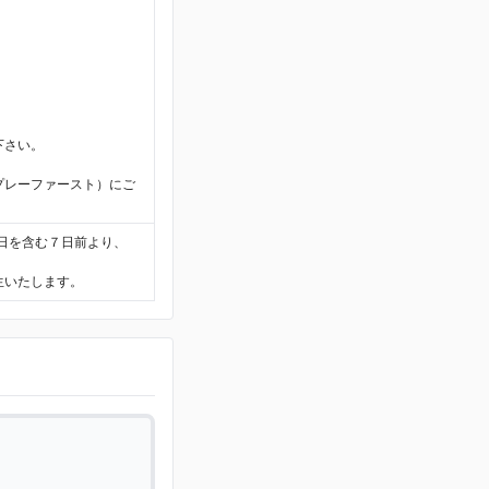
。
下さい。
プレーファースト）にご
日を含む７日前より、
生いたします。