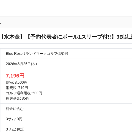
る
【水木金】【予約代表者にボール1スリーブ付!!】3B以
Blue Resort ランドマークゴルフ倶楽部
2026年6月25日(木)
7,196円
総額: 8,500円
消費税: 719円
ゴルフ場利用税: 500円
振興基金: 85円
料金に含む
3サム: 0円
3サム: 保証