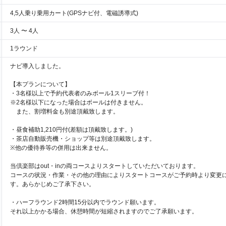
4,5人乗り乗用カート(GPSナビ付、電磁誘導式)
3人 〜 4人
1ラウンド
ナビ導入しました。
【本プランについて】
・3名様以上で予約代表者のみボール1スリーブ付！
※2名様以下になった場合はボールは付きません。
また、割増料金も別途頂戴致します。
・昼食補助1,210円付(差額は頂戴致します。)
・茶店自動販売機・ショップ等は別途頂戴致します。
※他の優待券等の併用は出来ません。
当倶楽部はout・inの両コースよりスタートしていただいております。
コースの状況・作業・その他の理由によりスタートコースがご予約時より変更
す。あらかじめご了承下さい。
・ハーフラウンド2時間15分以内でラウンド願います。
それ以上かかる場合、休憩時間が短縮されますのでご了承願います。