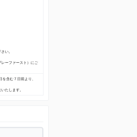
。
下さい。
プレーファースト）にご
日を含む７日前より、
生いたします。