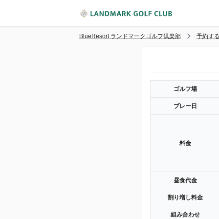
BlueResort ランドマークゴルフ倶楽部
予約す
ゴルフ場
プレー日
料金
昼食代金
割り増し料金
組み合わせ