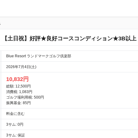
る
【土日祝】好評★良好コースコンディション★3B以上
Blue Resort ランドマークゴルフ倶楽部
2026年7月4日(土)
10,832円
総額: 12,500円
消費税: 1,083円
ゴルフ場利用税: 500円
振興基金: 85円
料金に含む
3サム: 0円
3サム: 保証