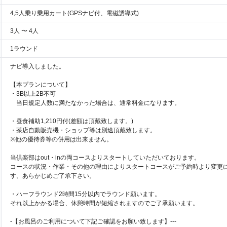
4,5人乗り乗用カート(GPSナビ付、電磁誘導式)
3人 〜 4人
1ラウンド
ナビ導入しました。
【本プランについて】
・3B以上2B不可
当日規定人数に満たなかった場合は、通常料金になります。
・昼食補助1,210円付(差額は頂戴致します。)
・茶店自動販売機・ショップ等は別途頂戴致します。
※他の優待券等の併用は出来ません。
当倶楽部はout・inの両コースよりスタートしていただいております。
コースの状況・作業・その他の理由によりスタートコースがご予約時より変更
す。あらかじめご了承下さい。
・ハーフラウンド2時間15分以内でラウンド願います。
それ以上かかる場合、休憩時間が短縮されますのでご了承願います。
-【お風呂のご利用について下記ご確認をお願い致します】---