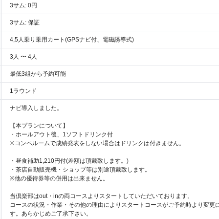
3サム: 0円
3サム: 保証
4,5人乗り乗用カート(GPSナビ付、電磁誘導式)
3人 〜 4人
最低3組から予約可能
1ラウンド
ナビ導入しました。
【本プランについて】
・ホールアウト後、1ソフトドリンク付
※コンペルームで成績発表をしない場合はドリンクは付きません。
・昼食補助1,210円付(差額は頂戴致します。)
・茶店自動販売機・ショップ等は別途頂戴致します。
※他の優待券等の併用は出来ません。
当倶楽部はout・inの両コースよりスタートしていただいております。
コースの状況・作業・その他の理由によりスタートコースがご予約時より変更
す。あらかじめご了承下さい。