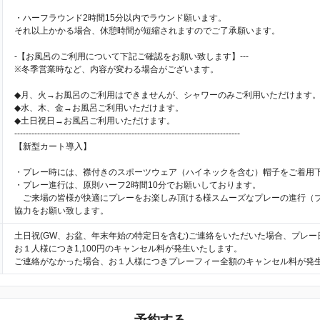
・ハーフラウンド2時間15分以内でラウンド願います。
それ以上かかる場合、休憩時間が短縮されますのでご了承願います。
-【お風呂のご利用について下記ご確認をお願い致します】---
※冬季営業時など、内容が変わる場合がございます。
◆月、火→お風呂のご利用はできませんが、シャワーのみご利用いただけます
◆水、木、金→お風呂ご利用いただけます。
◆土日祝日→お風呂ご利用いただけます。
-------------------------------------------------------------------------------
【新型カート導入】
・プレー時には、襟付きのスポーツウェア（ハイネックを含む）帽子をご着用
・プレー進行は、原則ハーフ2時間10分でお願いしております。
ご来場の皆様が快適にプレーをお楽しみ頂ける様スムーズなプレーの進行（
協力をお願い致します。
土日祝(GW、お盆、年末年始の特定日を含む)ご連絡をいただいた場合、プレー
お１人様につき1,100円のキャンセル料が発生いたします。
ご連絡がなかった場合、お１人様につきプレーフィー全額のキャンセル料が発