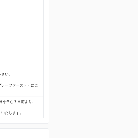
。
下さい。
プレーファースト）にご
日を含む７日前より、
生いたします。