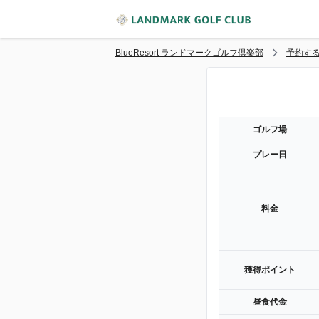
BlueResort ランドマークゴルフ倶楽部
予約す
ゴルフ場
プレー日
料金
獲得ポイント
昼食代金