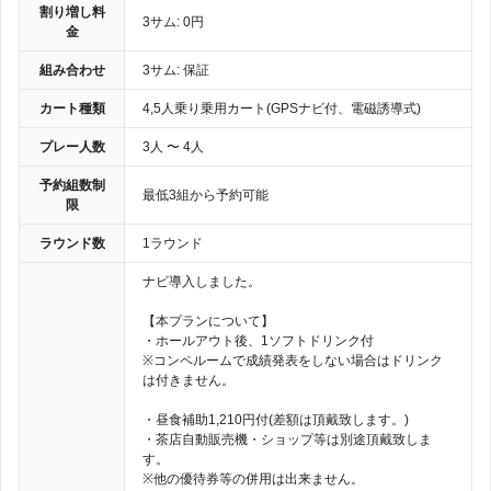
割り増し料
3サム: 0円
金
組み合わせ
3サム: 保証
カート種類
4,5人乗り乗用カート(GPSナビ付、電磁誘導式)
プレー人数
3人 〜 4人
予約組数制
最低3組から予約可能
限
ラウンド数
1ラウンド
ナビ導入しました。
【本プランについて】
・ホールアウト後、1ソフトドリンク付
※コンペルームで成績発表をしない場合はドリンク
は付きません。
・昼食補助1,210円付(差額は頂戴致します。)
・茶店自動販売機・ショップ等は別途頂戴致しま
す。
※他の優待券等の併用は出来ません。