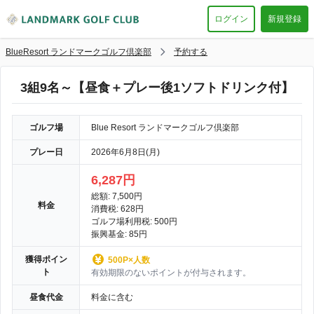
ログイン
新規登録
BlueResort ランドマークゴルフ倶楽部
予約する
3組9名～【昼食＋プレー後1ソフトドリンク付】
ゴルフ場
Blue Resort ランドマークゴルフ倶楽部
プレー日
2026年6月8日(月)
6,287円
総額: 7,500円
料金
消費税: 628円
ゴルフ場利用税: 500円
振興基金: 85円
獲得ポイン
500P×人数
ト
有効期限のないポイントが付与されます。
昼食代金
料金に含む