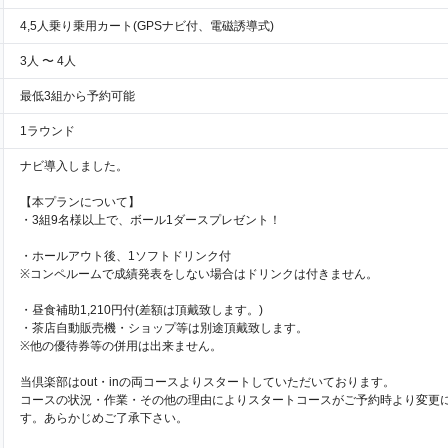
4,5人乗り乗用カート(GPSナビ付、電磁誘導式)
3人 〜 4人
最低3組から予約可能
1ラウンド
ナビ導入しました。
【本プランについて】
・3組9名様以上で、ボール1ダースプレゼント！
・ホールアウト後、1ソフトドリンク付
※コンペルームで成績発表をしない場合はドリンクは付きません。
・昼食補助1,210円付(差額は頂戴致します。)
・茶店自動販売機・ショップ等は別途頂戴致します。
※他の優待券等の併用は出来ません。
当倶楽部はout・inの両コースよりスタートしていただいております。
コースの状況・作業・その他の理由によりスタートコースがご予約時より変更
す。あらかじめご了承下さい。