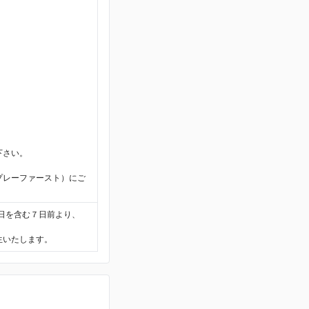
。
下さい。
プレーファースト）にご
日を含む７日前より、
生いたします。