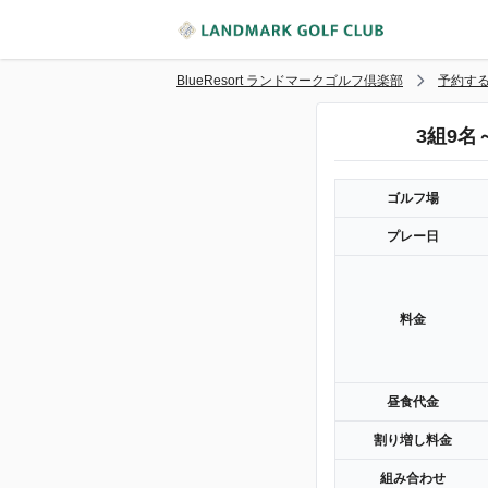
BlueResort ランドマークゴルフ倶楽部
予約す
3組9
ゴルフ場
プレー日
料金
昼食代金
割り増し料金
組み合わせ