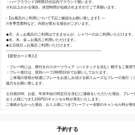
・ハーフラウンド2時間15分以内でラウンド願います。
それ以上かかる場合、休憩時間が短縮されますのでご了承願います。
-【お風呂のご利用について下記ご確認をお願い致します】---
※冬季営業時など、内容が変わる場合がございます。
◆月、火→お風呂のご利用はできませんが、シャワーのみご利用いただけます
◆水、木、金→お風呂ご利用いただけます。
◆土日祝日→お風呂ご利用いただけます。
-------------------------------------------------------------------------------
【新型カート導入】
・プレー時には、襟付きのスポーツウェア（ハイネックを含む）帽子をご着用
・プレー進行は、原則ハーフ2時間10分でお願いしております。
ご来場の皆様が快適にプレーをお楽しみ頂ける様スムーズなプレーの進行（
協力をお願い致します。
土日祝(GW、お盆、年末年始の特定日を含む)ご連絡をいただいた場合、プレー
お１人様につき1,100円のキャンセル料が発生いたします。
ご連絡がなかった場合、お１人様につきプレーフィー全額のキャンセル料が発
予約する