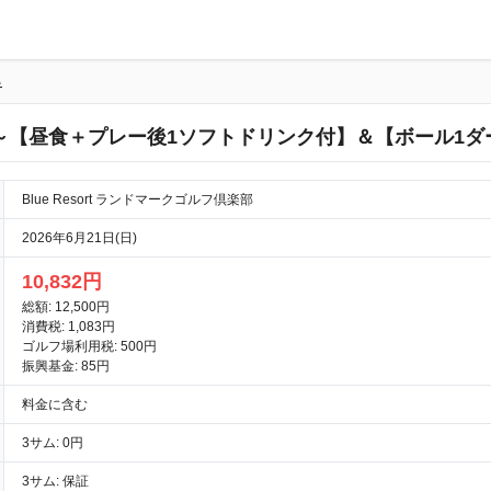
る
名～【昼食＋プレー後1ソフトドリンク付】＆【ボール1ダ
Blue Resort ランドマークゴルフ倶楽部
2026年6月21日(日)
10,832円
総額: 12,500円
消費税: 1,083円
ゴルフ場利用税: 500円
振興基金: 85円
料金に含む
3サム: 0円
3サム: 保証