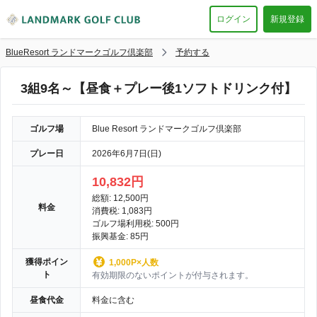
ログイン
新規登録
BlueResort ランドマークゴルフ倶楽部
予約する
3組9名～【昼食＋プレー後1ソフトドリンク付】
ゴルフ場
Blue Resort ランドマークゴルフ倶楽部
プレー日
2026年6月7日(日)
10,832円
総額: 12,500円
料金
消費税: 1,083円
ゴルフ場利用税: 500円
振興基金: 85円
獲得ポイン
1,000P×人数
ト
有効期限のないポイントが付与されます。
昼食代金
料金に含む