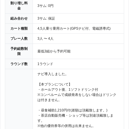
割り増し料
3サム: 0円
金
組み合わせ
3サム: 保証
カート種類
4,5人乗り乗用カート(GPSナビ付、電磁誘導式)
プレー人数
3人 〜 4人
予約組数制
最低3組から予約可能
限
ラウンド数
1ラウンド
ナビ導入しました。
【本プランについて】
・ホールアウト後、1ソフトドリンク付
※コンペルームで成績発表をしない場合はドリンク
は付きません。
・昼食補助1,210円付(差額は頂戴致します。)
・茶店自動販売機・ショップ等は別途頂戴致しま
す。
※他の優待券等の併用は出来ません。