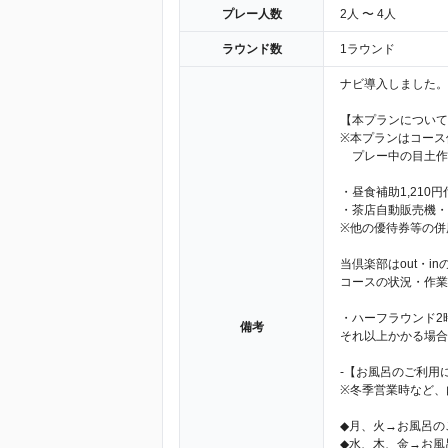
プレー人数
2人 〜 4人
ラウンド数
1ラウンド
ナビ導入しました。
【本プランについて
※本プランはコース
プレー中の目土作
・昼食補助1,210
・茶店自動販売機・
※他の優待券等の併
当倶楽部はout・
コースの状況・作業
・ハーフラウンド2
備考
それ以上かかる場合
-【お風呂のご利用
※冬季営業時など、
◆月、火→お風呂の
◆水、木、金→お風