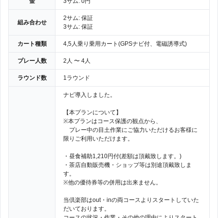
金
3サム: 0円
2サム: 保証
組み合わせ
3サム: 保証
カート種類
4,5人乗り乗用カート(GPSナビ付、電磁誘導式)
プレー人数
2人 〜 4人
ラウンド数
1ラウンド
ナビ導入しました。
【本プランについて】
※本プランはコース保護の観点から、
プレー中の目土作業にご協力いただけるお客様に
限りご利用いただけます。
・昼食補助1,210円付(差額は頂戴致します。)
・茶店自動販売機・ショップ等は別途頂戴致しま
す。
※他の優待券等の併用は出来ません。
当倶楽部はout・inの両コースよりスタートしていた
だいております。
コースの状況・作業・その他の理由によりスタート