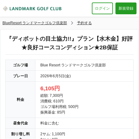
ログイン
新規登録
BlueResort ランドマークゴルフ倶楽部
予約する
『ディボットの目土協力!!』プラン【水木金】好評
★良好コースコンディション★2B保証
ゴルフ場
Blue Resort ランドマークゴルフ倶楽部
プレー日
2026年6月5日(金)
6,105円
総額: 7,300円
料金
消費税: 610円
ゴルフ場利用税: 500円
振興基金: 85円
昼食代金
料金に含む
割り増し料
2サム: 1,100円