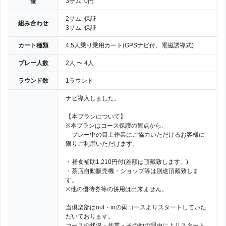
金
3サム: 0円
2サム: 保証
組み合わせ
3サム: 保証
カート種類
4,5人乗り乗用カート(GPSナビ付、電磁誘導式)
プレー人数
2人 〜 4人
ラウンド数
1ラウンド
ナビ導入しました。
【本プランについて】
※本プランはコース保護の観点から、
プレー中の目土作業にご協力いただけるお客様に
限りご利用いただけます。
・昼食補助1,210円付(差額は頂戴致します。)
・茶店自動販売機・ショップ等は別途頂戴致しま
す。
※他の優待券等の併用は出来ません。
当倶楽部はout・inの両コースよりスタートしていた
だいております。
コースの状況・作業・その他の理由によりスタート