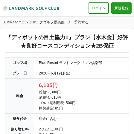
ログイン
新規登録
BlueResort ランドマークゴルフ倶楽部
予約する
『ディボットの目土協力!!』プラン【水木金】好評
★良好コースコンディション★2B保証
ゴルフ場
Blue Resort ランドマークゴルフ倶楽部
プレー日
2026年6月19日(金)
6,105円
総額: 7,300円
料金
消費税: 610円
ゴルフ場利用税: 500円
振興基金: 85円
昼食代金
料金に含む
割り増し料
2サム: 1,100円