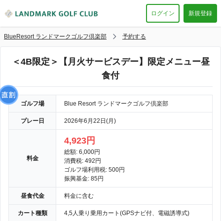
ログイン
新規登録
BlueResort ランドマークゴルフ倶楽部
予約する
＜4B限定＞【月火サービスデー】限定メニュー昼
食付
ゴルフ場
Blue Resort ランドマークゴルフ倶楽部
プレー日
2026年6月22日(月)
4,923円
総額: 6,000円
料金
消費税: 492円
ゴルフ場利用税: 500円
振興基金: 85円
昼食代金
料金に含む
カート種類
4,5人乗り乗用カート(GPSナビ付、電磁誘導式)