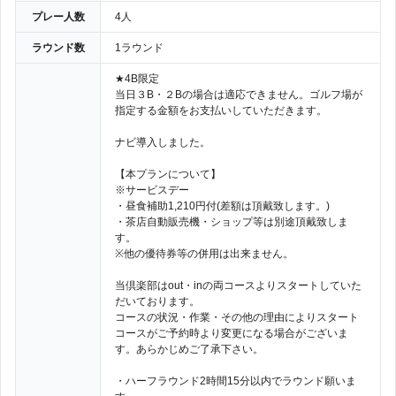
プレー人数
4人
ラウンド数
1ラウンド
★4B限定
当日３B・２Bの場合は適応できません。ゴルフ場が
指定する金額をお支払いしていただきます。
ナビ導入しました。
【本プランについて】
※サービスデー
・昼食補助1,210円付(差額は頂戴致します。)
・茶店自動販売機・ショップ等は別途頂戴致しま
す。
※他の優待券等の併用は出来ません。
当倶楽部はout・inの両コースよりスタートしていた
だいております。
コースの状況・作業・その他の理由によりスタート
コースがご予約時より変更になる場合がございま
す。あらかじめご了承下さい。
・ハーフラウンド2時間15分以内でラウンド願いま