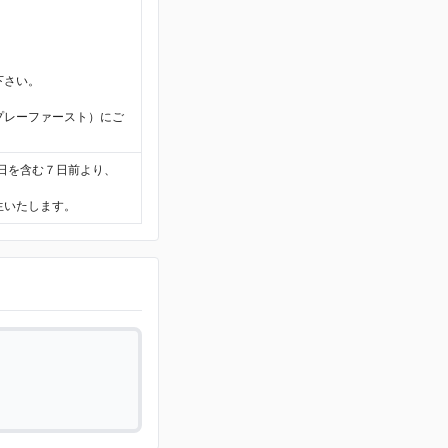
下さい。
プレーファースト）にご
日を含む７日前より、
生いたします。
。