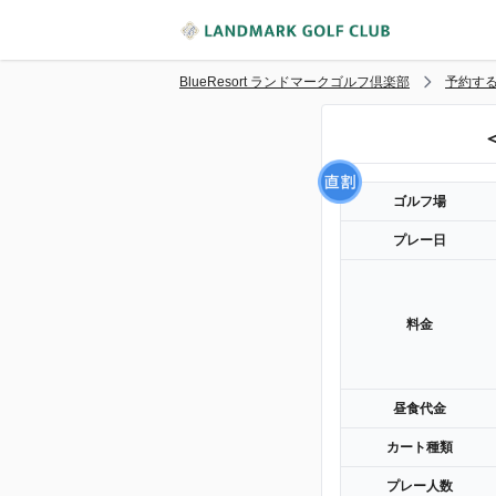
BlueResort ランドマークゴルフ倶楽部
予約す
ゴルフ場
プレー日
料金
昼食代金
カート種類
プレー人数