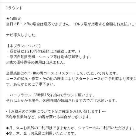
1ラウンド
★4B限定
当日３B・２Bの場合は適応できません。ゴルフ場が指定する金額をお支払いし
ナビ導入しました。
【本プランについて】
・昼食補助1,210円付(差額は頂戴致します。)
・茶店自動販売機・ショップ等は別途頂戴致します。
※他の優待券等の併用は出来ません。
当倶楽部はout・inの両コースよりスタートしていただいております。
コースの状況・作業・その他の理由によりスタートコースがご予約時より変更
す。あらかじめご了承下さい。
・ハーフラウンド2時間15分以内でラウンド願います。
それ以上かかる場合、休憩時間が短縮されますのでご了承願います。
-【お風呂のご利用について下記ご確認をお願い致します】---
※冬季営業時など、内容が変わる場合がございます。
◆月、火→お風呂のご利用はできませんが、シャワーのみご利用いただけます
◆水、木、金→お風呂ご利用いただけます。