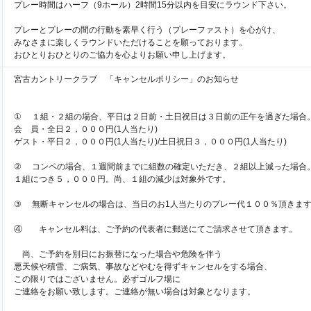
プレー時間はハーフ（9ホール）2時間15分以内を目安にラウンド下さい。
プレーとプレーの間の行動を素早く行う（プレーファスト）を心がけ、
みなさまに楽しくラウンドいただけることを願っております。
おひとりおひとりのご協力を心よりお願い申し上げます。
宮古カントリークラブ 「キャンセルポリシー」のお知らせ
① １組・２組の場合、平日は２日前・土日祝日は３日前の正午を過ぎた場合
会 員・全日２，０００円(1人当たり)
ゲスト・平日２，０００円(1人当たり)/土日祝日３，０００円(1人当たり)
② コンペの場合、１週間前までに組数の確定いただき、２組以上減った場合
１組につき５，０００円。尚、１組の減少は対象外です。
③ 無断キャンセルの場合は、当日のお1人当たりのプレー代１００％頂きま
④ キャンセル料は、ご予約の代表者に郵送にてご請求させて頂きます。
尚、ご予約を別日にお振替になった場合や危険を伴う
悪天候や積雪、ご病気、事故などやむを得ずキャンセルをする場合、
この限りではございません。必ずゴルフ場に
ご連絡をお願い致します。ご連絡が無い場合は対象となります。