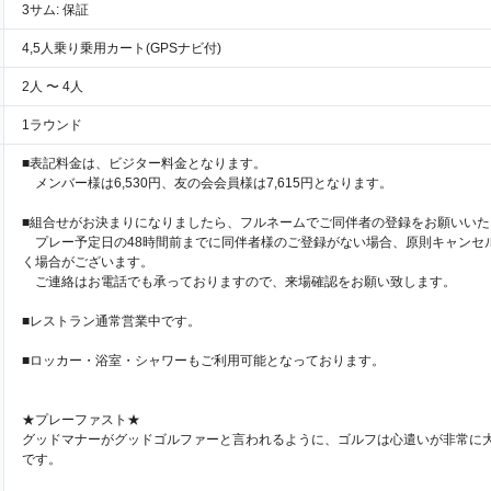
3サム: 保証
4,5人乗り乗用カート(GPSナビ付)
2人 〜 4人
1ラウンド
■表記料金は、ビジター料金となります。
メンバー様は6,530円、友の会会員様は7,615円となります。
■組合せがお決まりになりましたら、フルネームでご同伴者の登録をお願いいた
プレー予定日の48時間前までに同伴者様のご登録がない場合、原則キャンセ
く場合がございます。
ご連絡はお電話でも承っておりますので、来場確認をお願い致します。
■レストラン通常営業中です。
■ロッカー・浴室・シャワーもご利用可能となっております。
★プレーファスト★
グッドマナーがグッドゴルファーと言われるように、ゴルフは心遣いが非常に
です。