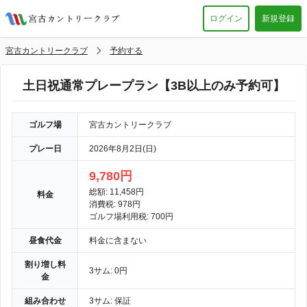
ログイン
新規登録
宮古カントリークラブ
予約する
土日祝通常プレープラン【3B以上のみ予約可】
ゴルフ場
宮古カントリークラブ
プレー日
2026年8月2日(日)
9,780円
総額: 11,458円
料金
消費税: 978円
ゴルフ場利用税: 700円
昼食代金
料金に含まない
割り増し料
3サム: 0円
金
組み合わせ
3サム: 保証