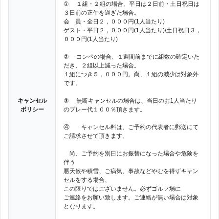
① １組・２組の場合、平日は２日前・土日祝日は
３日前の正午を過ぎた場合。
会 員・全日２，０００円(1人当たり)
ゲスト・平日２，０００円(1人当たり)/土日祝日３，
０００円(1人当たり)
② コンペの場合、１週間前までに組数の確定いた
だき、２組以上減った場合。
１組につき５，０００円。尚、１組の減少は対象外
です。
キャンセル
③ 無断キャンセルの場合は、当日のお1人当たり
ポリシー
のプレー代１００％頂きます。
④ キャンセル料は、ご予約の代表者に郵送にて
ご請求させて頂きます。
尚、ご予約を別日にお振替になった場合や危険を
伴う
悪天候や積雪、ご病気、事故などやむを得ずキャン
セルをする場合、
この限りではございません。必ずゴルフ場に
ご連絡をお願い致します。ご連絡が無い場合は対象
となります。