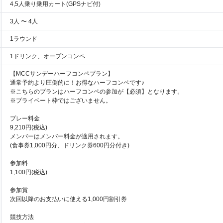
4,5人乗り乗用カート(GPSナビ付)
3人 〜 4人
1ラウンド
1ドリンク、オープンコンペ
【MCCサンデーハーフコンペプラン】
通常予約より圧倒的に！お得なハーフコンペです♪
※こちらのプランはハーフコンペの参加が【必須】となります。
※プライベート枠ではございません。
プレー料金
9,210円(税込)
メンバーはメンバー料金が適用されます。
(食事券1,000円分、ドリンク券600円分付き)
参加料
1,100円(税込)
参加賞
次回以降のお支払いに使える1,000円割引券
競技方法