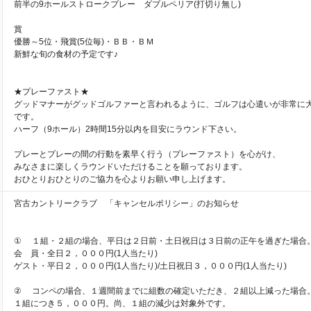
前半の9ホールストロークプレー ダブルペリア(打切り無し)
賞
優勝～5位・飛賞(5位毎)・ＢＢ・ＢＭ
新鮮な旬の食材の予定です♪
★プレーファスト★
グッドマナーがグッドゴルファーと言われるように、ゴルフは心遣いが非常に
です。
ハーフ（9ホール）2時間15分以内を目安にラウンド下さい。
プレーとプレーの間の行動を素早く行う（プレーファスト）を心がけ、
みなさまに楽しくラウンドいただけることを願っております。
おひとりおひとりのご協力を心よりお願い申し上げます。
宮古カントリークラブ 「キャンセルポリシー」のお知らせ
① １組・２組の場合、平日は２日前・土日祝日は３日前の正午を過ぎた場合
会 員・全日２，０００円(1人当たり)
ゲスト・平日２，０００円(1人当たり)/土日祝日３，０００円(1人当たり)
② コンペの場合、１週間前までに組数の確定いただき、２組以上減った場合
１組につき５，０００円。尚、１組の減少は対象外です。