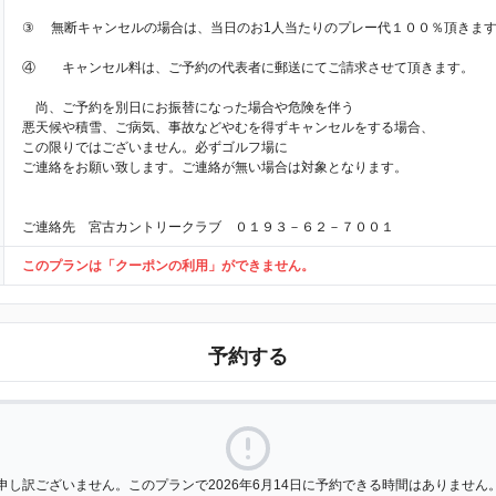
③ 無断キャンセルの場合は、当日のお1人当たりのプレー代１００％頂きま
④ キャンセル料は、ご予約の代表者に郵送にてご請求させて頂きます。
尚、ご予約を別日にお振替になった場合や危険を伴う
悪天候や積雪、ご病気、事故などやむを得ずキャンセルをする場合、
この限りではございません。必ずゴルフ場に
ご連絡をお願い致します。ご連絡が無い場合は対象となります。
ご連絡先 宮古カントリークラブ ０１９３－６２－７００１
このプランは「クーポンの利用」ができません。
予約する
申し訳ございません。このプランで2026年6月14日に予約できる時間はありません