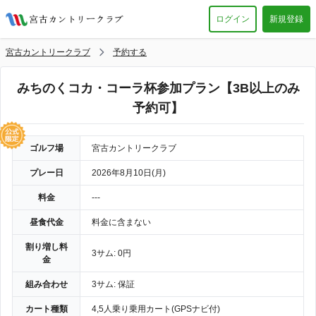
ログイン
新規登録
宮古カントリークラブ
予約する
みちのくコカ・コーラ杯参加プラン【3B以上のみ
予約可】
ゴルフ場
宮古カントリークラブ
プレー日
2026年8月10日(月)
料金
---
昼食代金
料金に含まない
割り増し料
3サム: 0円
金
組み合わせ
3サム: 保証
カート種類
4,5人乗り乗用カート(GPSナビ付)