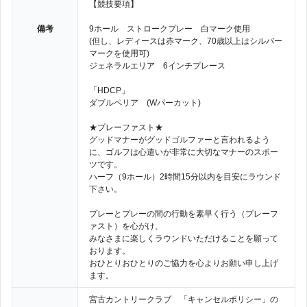
【競技要項】
備考
9ホール ストロークプレー 白マーク使用
(但し、レディースは赤マーク、70歳以上はシルバー
マークを使用可)
ジェネラルエリア 6インチプレース
「HDCP」
ダブルペリア (Wパーカット)
★プレーファスト★
グッドマナーがグッドゴルファーと言われるよう
に、ゴルフは心遣いが非常に大切なマナーのスポー
ツです。
ハーフ（9ホール）2時間15分以内を目安にラウンド
下さい。
プレーとプレーの間の行動を素早く行う（プレーフ
ァスト）を心がけ、
みなさまに楽しくラウンドいただけることを願って
おります。
おひとりおひとりのご協力を心よりお願い申し上げ
ます。
宮古カントリークラブ 「キャンセルポリシー」の