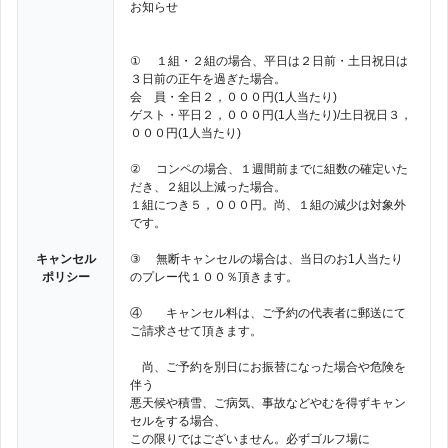
お知らせ
① １組・２組の場合、平日は２日前・土日祝日は
３日前の正午を過ぎた場合。
会 員・全日２，０００円(1人当たり)
ゲスト・平日２，０００円(1人当たり)/土日祝日３，
０００円(1人当たり)
② コンペの場合、１週間前までに組数の確定いた
だき、２組以上減った場合。
１組につき５，０００円。尚、１組の減少は対象外
です。
キャンセル
③ 無断キャンセルの場合は、当日のお1人当たり
ポリシー
のプレー代１００％頂きます。
④ キャンセル料は、ご予約の代表者に郵送にて
ご請求させて頂きます。
尚、ご予約を別日にお振替になった場合や危険を
伴う
悪天候や積雪、ご病気、事故などやむを得ずキャン
セルをする場合、
この限りではございません。必ずゴルフ場に