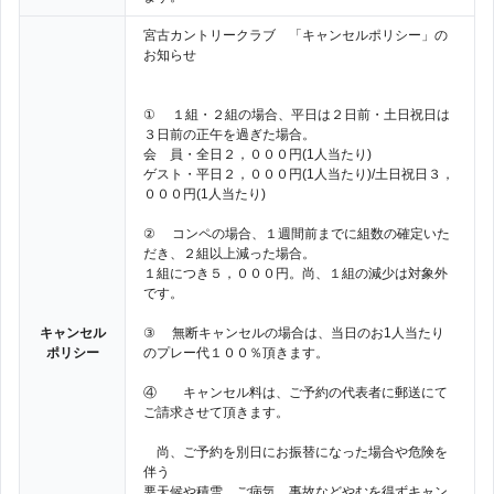
宮古カントリークラブ 「キャンセルポリシー」の
お知らせ
① １組・２組の場合、平日は２日前・土日祝日は
３日前の正午を過ぎた場合。
会 員・全日２，０００円(1人当たり)
ゲスト・平日２，０００円(1人当たり)/土日祝日３，
０００円(1人当たり)
② コンペの場合、１週間前までに組数の確定いた
だき、２組以上減った場合。
１組につき５，０００円。尚、１組の減少は対象外
です。
キャンセル
③ 無断キャンセルの場合は、当日のお1人当たり
ポリシー
のプレー代１００％頂きます。
④ キャンセル料は、ご予約の代表者に郵送にて
ご請求させて頂きます。
尚、ご予約を別日にお振替になった場合や危険を
伴う
悪天候や積雪、ご病気、事故などやむを得ずキャン