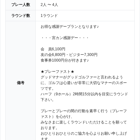
プレー人数
2人 〜 4人
ラウンド数
1ラウンド
お得な感謝デープランとなります♪
・・・宮カン感謝デー・・・
会 員6,100円
友の会6,800円・ビジター7,300円
食事券1000円分が付きます♪
★プレーファスト★
グッドマナーがグッドゴルファーと言われるよう
備考
に、ゴルフは心遣いが非常に大切なマナーのスポー
ツです。
ハーフ（9ホール）2時間15分以内を目安にラウンド
下さい。
プレーとプレーの間の行動を素早く行う（プレーフ
ァスト）を心がけ、
みなさまに楽しくラウンドいただけることを願って
おります。
おひとりおひとりのご協力を心よりお願い申し上げ
ます。