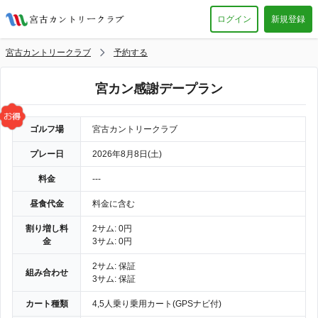
ログイン
新規登録
宮古カントリークラブ
予約する
宮カン感謝デープラン
ゴルフ場
宮古カントリークラブ
プレー日
2026年8月8日(土)
料金
---
昼食代金
料金に含む
割り増し料
2サム: 0円
金
3サム: 0円
2サム: 保証
組み合わせ
3サム: 保証
カート種類
4,5人乗り乗用カート(GPSナビ付)