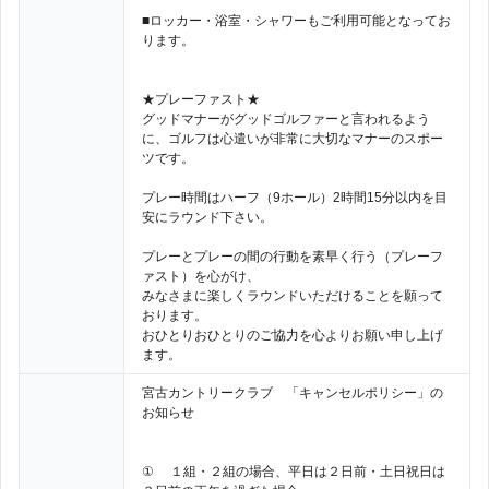
■ロッカー・浴室・シャワーもご利用可能となってお
ります。
★プレーファスト★
グッドマナーがグッドゴルファーと言われるよう
に、ゴルフは心遣いが非常に大切なマナーのスポー
ツです。
プレー時間はハーフ（9ホール）2時間15分以内を目
安にラウンド下さい。
プレーとプレーの間の行動を素早く行う（プレーフ
ァスト）を心がけ、
みなさまに楽しくラウンドいただけることを願って
おります。
おひとりおひとりのご協力を心よりお願い申し上げ
ます。
宮古カントリークラブ 「キャンセルポリシー」の
お知らせ
① １組・２組の場合、平日は２日前・土日祝日は