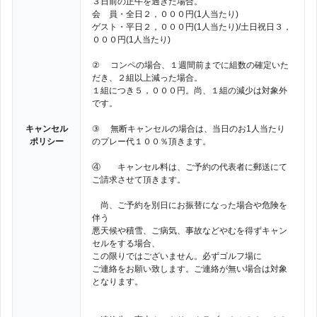
３日前の正午を過ぎた場合。
会 員・全日２，０００円(1人当たり)
ゲスト・平日２，０００円(1人当たり)/土日祝日３，
０００円(1人当たり)
② コンペの場合、１週間前までに組数の確定いた
だき、２組以上減った場合。
１組につき５，０００円。尚、１組の減少は対象外
です。
キャンセル
③ 無断キャンセルの場合は、当日のお1人当たり
ポリシー
のプレー代１００％頂きます。
④ キャンセル料は、ご予約の代表者に郵送にて
ご請求させて頂きます。
尚、ご予約を別日にお振替になった場合や危険を
伴う
悪天候や積雪、ご病気、事故などやむを得ずキャン
セルをする場合、
この限りではございません。必ずゴルフ場に
ご連絡をお願い致します。ご連絡が無い場合は対象
となります。