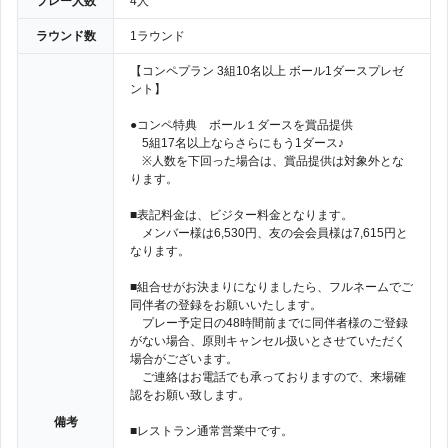
プレー人数
4人
ラウンド数
1ラウンド
【コンペプラン 3組10名以上 ボール1ダースプレゼ
ント】
●コンペ特典 ボール１ダースを賞品提供
5組17名以上ならさらにもう1ダース♪
※人数を下回った場合は、賞品提供は対象外とな
ります。
■表記料金は、ビジター料金となります。
メンバー様は6,530円、友の会会員様は7,615円と
なります。
■組合せがお決まりになりましたら、フルネームでご
同伴者の登録をお願いいたします。
プレー予定日の48時間前までに同伴者様のご登録
がない場合、原則キャンセル扱いとさせていただく
場合がございます。
ご連絡はお電話でも承っておりますので、来場確
認をお願い致します。
備考
■レストラン通常営業中です。