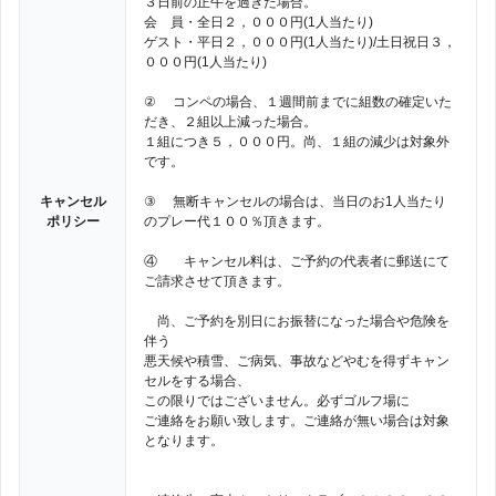
３日前の正午を過ぎた場合。
会 員・全日２，０００円(1人当たり)
ゲスト・平日２，０００円(1人当たり)/土日祝日３，
０００円(1人当たり)
② コンペの場合、１週間前までに組数の確定いた
だき、２組以上減った場合。
１組につき５，０００円。尚、１組の減少は対象外
です。
キャンセル
③ 無断キャンセルの場合は、当日のお1人当たり
ポリシー
のプレー代１００％頂きます。
④ キャンセル料は、ご予約の代表者に郵送にて
ご請求させて頂きます。
尚、ご予約を別日にお振替になった場合や危険を
伴う
悪天候や積雪、ご病気、事故などやむを得ずキャン
セルをする場合、
この限りではございません。必ずゴルフ場に
ご連絡をお願い致します。ご連絡が無い場合は対象
となります。