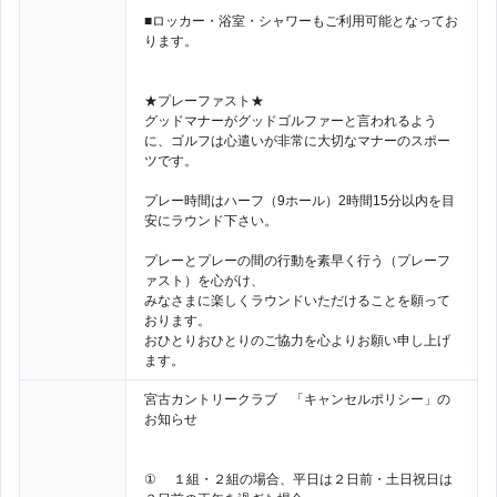
■ロッカー・浴室・シャワーもご利用可能となってお
ります。
★プレーファスト★
グッドマナーがグッドゴルファーと言われるよう
に、ゴルフは心遣いが非常に大切なマナーのスポー
ツです。
プレー時間はハーフ（9ホール）2時間15分以内を目
安にラウンド下さい。
プレーとプレーの間の行動を素早く行う（プレーフ
ァスト）を心がけ、
みなさまに楽しくラウンドいただけることを願って
おります。
おひとりおひとりのご協力を心よりお願い申し上げ
ます。
宮古カントリークラブ 「キャンセルポリシー」の
お知らせ
① １組・２組の場合、平日は２日前・土日祝日は