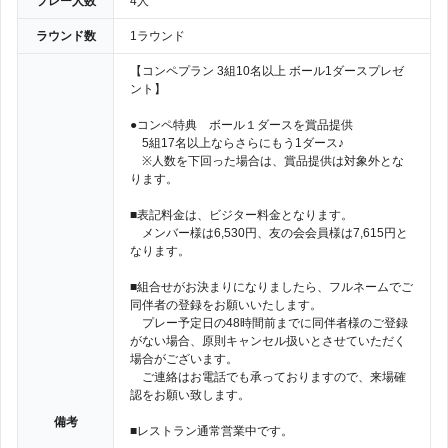
プレー人数
4人
ラウンド数
1ラウンド
【コンペプラン 3組10名以上 ボール1ダースプレゼ
ント】
●コンペ特典 ボール１ダースを賞品提供
5組17名以上ならさらにもう1ダース♪
※人数を下回った場合は、賞品提供は対象外とな
ります。
■表記料金は、ビジター料金となります。
メンバー様は6,530円、友の会会員様は7,615円と
なります。
■組合せがお決まりになりましたら、フルネームでご
同伴者の登録をお願いいたします。
プレー予定日の48時間前までに同伴者様のご登録
がない場合、原則キャンセル扱いとさせていただく
場合がございます。
ご連絡はお電話でも承っておりますので、来場確
認をお願い致します。
備考
■レストラン通常営業中です。