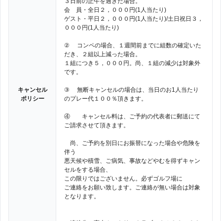
３日前の正午を過ぎた場合。
会 員・全日２，０００円(1人当たり)
ゲスト・平日２，０００円(1人当たり)/土日祝日３，
０００円(1人当たり)
② コンペの場合、１週間前までに組数の確定いた
だき、２組以上減った場合。
１組につき５，０００円。尚、１組の減少は対象外
です。
キャンセル
③ 無断キャンセルの場合は、当日のお1人当たり
ポリシー
のプレー代１００％頂きます。
④ キャンセル料は、ご予約の代表者に郵送にて
ご請求させて頂きます。
尚、ご予約を別日にお振替になった場合や危険を
伴う
悪天候や積雪、ご病気、事故などやむを得ずキャン
セルをする場合、
この限りではございません。必ずゴルフ場に
ご連絡をお願い致します。ご連絡が無い場合は対象
となります。