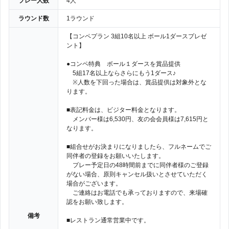
プレー人数
4人
ラウンド数
1ラウンド
【コンペプラン 3組10名以上 ボール1ダースプレゼ
ント】
●コンペ特典 ボール１ダースを賞品提供
5組17名以上ならさらにもう1ダース♪
※人数を下回った場合は、賞品提供は対象外とな
ります。
■表記料金は、ビジター料金となります。
メンバー様は6,530円、友の会会員様は7,615円と
なります。
■組合せがお決まりになりましたら、フルネームでご
同伴者の登録をお願いいたします。
プレー予定日の48時間前までに同伴者様のご登録
がない場合、原則キャンセル扱いとさせていただく
場合がございます。
ご連絡はお電話でも承っておりますので、来場確
認をお願い致します。
備考
■レストラン通常営業中です。