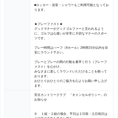
■ロッカー・浴室・シャワーもご利用可能となってお
ります。
★プレーファスト★
グッドマナーがグッドゴルファーと言われるよう
に、ゴルフは心遣いが非常に大切なマナーのスポー
ツです。
プレー時間はハーフ（9ホール）2時間15分以内を目
安にラウンド下さい。
プレーとプレーの間の行動を素早く行う（プレーフ
ァスト）を心がけ、
みなさまに楽しくラウンドいただけることを願って
おります。
おひとりおひとりのご協力を心よりお願い申し上げ
ます。
宮古カントリークラブ 「キャンセルポリシー」の
お知らせ
① １組・２組の場合、平日は２日前・土日祝日は