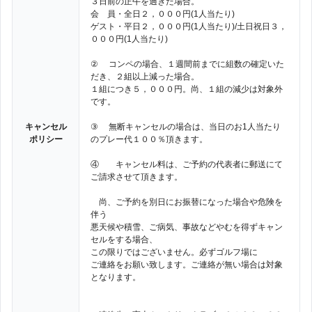
３日前の正午を過ぎた場合。
会 員・全日２，０００円(1人当たり)
ゲスト・平日２，０００円(1人当たり)/土日祝日３，
０００円(1人当たり)
② コンペの場合、１週間前までに組数の確定いた
だき、２組以上減った場合。
１組につき５，０００円。尚、１組の減少は対象外
です。
キャンセル
③ 無断キャンセルの場合は、当日のお1人当たり
ポリシー
のプレー代１００％頂きます。
④ キャンセル料は、ご予約の代表者に郵送にて
ご請求させて頂きます。
尚、ご予約を別日にお振替になった場合や危険を
伴う
悪天候や積雪、ご病気、事故などやむを得ずキャン
セルをする場合、
この限りではございません。必ずゴルフ場に
ご連絡をお願い致します。ご連絡が無い場合は対象
となります。