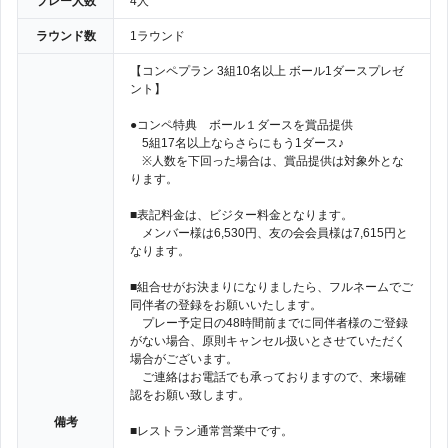
プレー人数
4人
ラウンド数
1ラウンド
【コンペプラン 3組10名以上 ボール1ダースプレゼ
ント】
●コンペ特典 ボール１ダースを賞品提供
5組17名以上ならさらにもう1ダース♪
※人数を下回った場合は、賞品提供は対象外とな
ります。
■表記料金は、ビジター料金となります。
メンバー様は6,530円、友の会会員様は7,615円と
なります。
■組合せがお決まりになりましたら、フルネームでご
同伴者の登録をお願いいたします。
プレー予定日の48時間前までに同伴者様のご登録
がない場合、原則キャンセル扱いとさせていただく
場合がございます。
ご連絡はお電話でも承っておりますので、来場確
認をお願い致します。
備考
■レストラン通常営業中です。