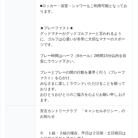
■ロッカー・浴室・シャワーもご利用可能となってお
ります。
★プレーファスト★
グッドマナーがグッドゴルファーと言われるよう
に、ゴルフは心遣いが非常に大切なマナーのスポー
ツです。
プレー時間はハーフ（9ホール）2時間15分以内を目
安にラウンド下さい。
プレーとプレーの間の行動を素早く行う（プレーフ
ァスト）を心がけ、
みなさまに楽しくラウンドいただけることを願って
おります。
おひとりおひとりのご協力を心よりお願い申し上げ
ます。
宮古カントリークラブ 「キャンセルポリシー」の
お知らせ
① １組・２組の場合、平日は２日前・土日祝日は